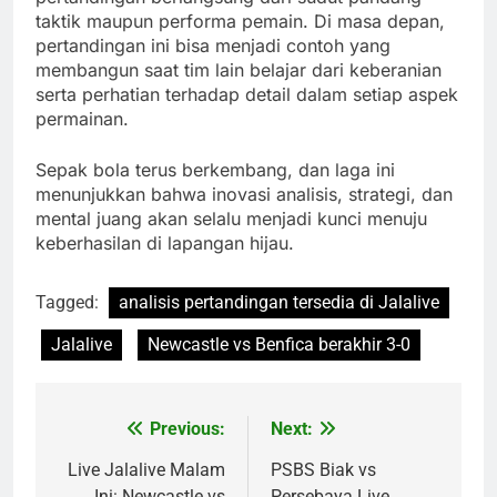
taktik maupun performa pemain. Di masa depan,
pertandingan ini bisa menjadi contoh yang
membangun saat tim lain belajar dari keberanian
serta perhatian terhadap detail dalam setiap aspek
permainan.
Sepak bola terus berkembang, dan laga ini
menunjukkan bahwa inovasi analisis, strategi, dan
mental juang akan selalu menjadi kunci menuju
keberhasilan di lapangan hijau.
Tagged:
analisis pertandingan tersedia di Jalalive
Jalalive
Newcastle vs Benfica berakhir 3-0
Previous:
Next:
Post
navigation
Live Jalalive Malam
PSBS Biak vs
Ini: Newcastle vs
Persebaya Live