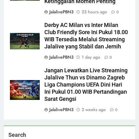
Ketinggalan Momen Penting
JalalivePBN3
23 hours ago
0
Derby AC Milan vs Inter Milan
Club Friendly Sore Ini Pukul 18.00
WIB Tersedia Melalui Streaming
Jalalive yang Stabil dan Jernih
JalalivePBN3
1 day ago
0
Jangan Lewatkan Live Streaming
Jalalive Thun vs Dinamo Zagreb
Liga Champions UEFA Dini Hari
Ini Pukul 01.00 WIB Pertandingan
Sarat Gengsi
JalalivePBN3
2 weeks ago
0
Search