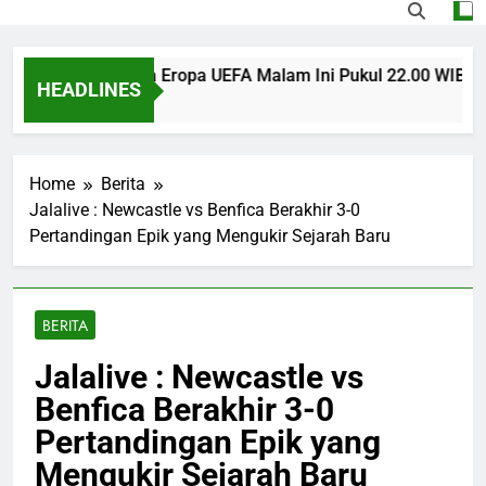
s U Craiova Liga Eropa UEFA Malam Ini Pukul 22.00 WIB Jadi S
HEADLINES
 Ago
Home
Berita
Jalalive : Newcastle vs Benfica Berakhir 3-0
Pertandingan Epik yang Mengukir Sejarah Baru
BERITA
Jalalive : Newcastle vs
Benfica Berakhir 3-0
Pertandingan Epik yang
Mengukir Sejarah Baru