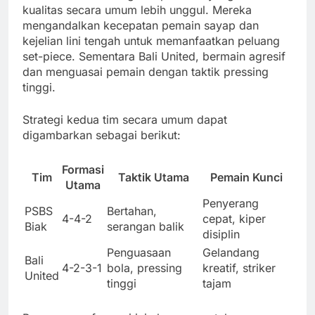
kualitas secara umum lebih unggul. Mereka
mengandalkan kecepatan pemain sayap dan
kejelian lini tengah untuk memanfaatkan peluang
set-piece. Sementara Bali United, bermain agresif
dan menguasai pemain dengan taktik pressing
tinggi.
Strategi kedua tim secara umum dapat
digambarkan sebagai berikut:
Formasi
Tim
Taktik Utama
Pemain Kunci
Utama
Penyerang
PSBS
Bertahan,
4-4-2
cepat, kiper
Biak
serangan balik
disiplin
Penguasaan
Gelandang
Bali
4-2-3-1
bola, pressing
kreatif, striker
United
tinggi
tajam