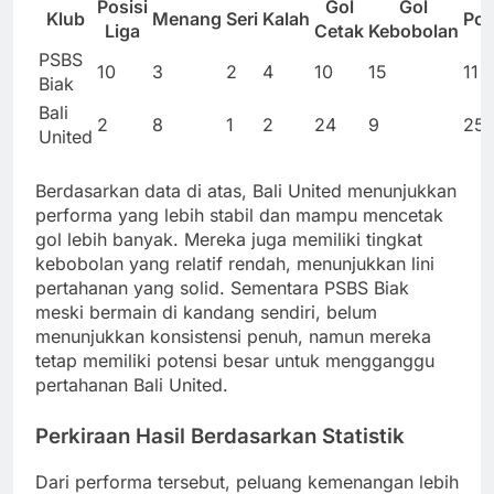
Posisi
Gol
Gol
Klub
Menang
Seri
Kalah
Poi
Liga
Cetak
Kebobolan
PSBS
10
3
2
4
10
15
11
Biak
Bali
2
8
1
2
24
9
25
United
Berdasarkan data di atas, Bali United menunjukkan
performa yang lebih stabil dan mampu mencetak
gol lebih banyak. Mereka juga memiliki tingkat
kebobolan yang relatif rendah, menunjukkan lini
pertahanan yang solid. Sementara PSBS Biak
meski bermain di kandang sendiri, belum
menunjukkan konsistensi penuh, namun mereka
tetap memiliki potensi besar untuk mengganggu
pertahanan Bali United.
Perkiraan Hasil Berdasarkan Statistik
Dari performa tersebut, peluang kemenangan lebih