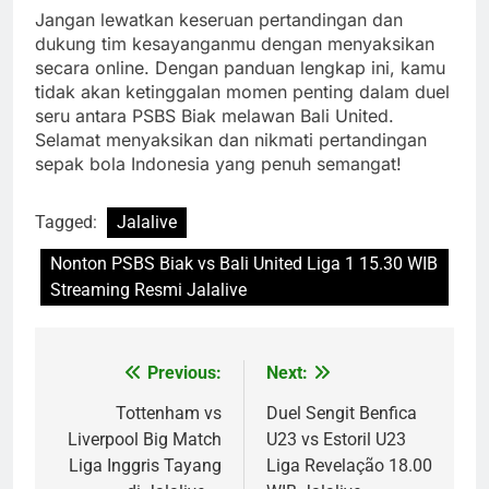
Jangan lewatkan keseruan pertandingan dan
dukung tim kesayanganmu dengan menyaksikan
secara online. Dengan panduan lengkap ini, kamu
tidak akan ketinggalan momen penting dalam duel
seru antara PSBS Biak melawan Bali United.
Selamat menyaksikan dan nikmati pertandingan
sepak bola Indonesia yang penuh semangat!
Tagged:
Jalalive
Nonton PSBS Biak vs Bali United Liga 1 15.30 WIB
Streaming Resmi Jalalive
Previous:
Next:
Post
navigation
Tottenham vs
Duel Sengit Benfica
Liverpool Big Match
U23 vs Estoril U23
Liga Inggris Tayang
Liga Revelação 18.00