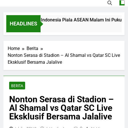
g Singapura vs Indonesia Piala ASEAN Malam Ini Pukul 20.00 
HEADLINES
Ago
Home
Berita
Nonton Serasa di Stadion – Al Shamal vs Qatar SC Live
Eksklusif Bersama Jalalive
BERITA
Nonton Serasa di Stadion –
Al Shamal vs Qatar SC Live
Eksklusif Bersama Jalalive