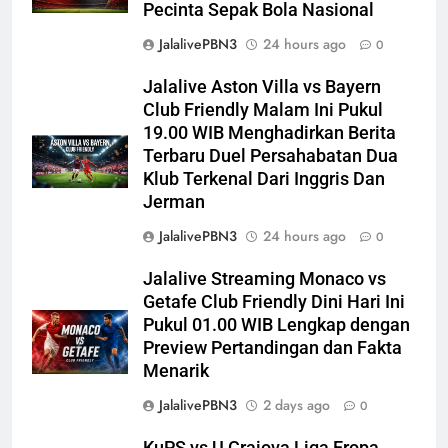
Pecinta Sepak Bola Nasional
JalalivePBN3
24 hours ago
0
Jalalive Aston Villa vs Bayern
Club Friendly Malam Ini Pukul
19.00 WIB Menghadirkan Berita
Terbaru Duel Persahabatan Dua
Klub Terkenal Dari Inggris Dan
Jerman
JalalivePBN3
24 hours ago
0
Jalalive Streaming Monaco vs
Getafe Club Friendly Dini Hari Ini
Pukul 01.00 WIB Lengkap dengan
Preview Pertandingan dan Fakta
Menarik
JalalivePBN3
2 days ago
0
KuPS vs U Craiova Liga Eropa