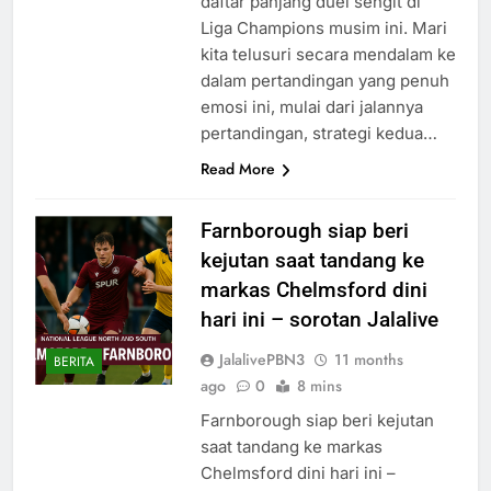
daftar panjang duel sengit di
Liga Champions musim ini. Mari
kita telusuri secara mendalam ke
dalam pertandingan yang penuh
emosi ini, mulai dari jalannya
pertandingan, strategi kedua…
Read More
Farnborough siap beri
kejutan saat tandang ke
markas Chelmsford dini
hari ini – sorotan Jalalive
JalalivePBN3
11 months
BERITA
ago
0
8 mins
Farnborough siap beri kejutan
saat tandang ke markas
Chelmsford dini hari ini –