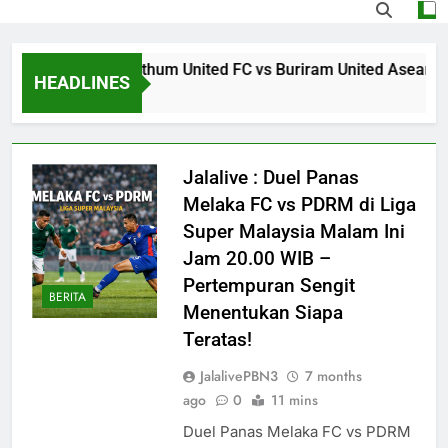
rtandingan BG Pathum United FC vs Buriram United Asean Club
HEADLINES
Ago
Jalalive : Duel Panas
Melaka FC vs PDRM di Liga
Super Malaysia Malam Ini
Jam 20.00 WIB –
Pertempuran Sengit
BERITA
Menentukan Siapa
Teratas!
JalalivePBN3
7 months
ago
0
11 mins
Duel Panas Melaka FC vs PDRM