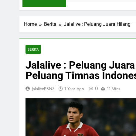
Home
Berita
Jalalive : Peluang Juara Hilang
BERITA
Jalalive : Peluang Jua
Peluang Timnas Indones
0
JalalivePBN3
1 Year Ago
11 Mins