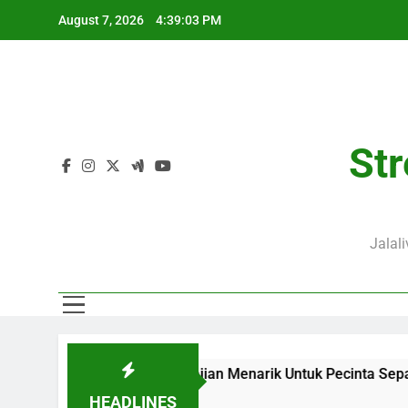
Skip
August 7, 2026
4:39:05 PM
to
content
Str
Jalal
e Menjadi Sajian Menarik Untuk Pecinta Sepak Bola Nasional
HEADLINES