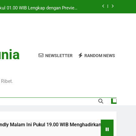
Pukul 01.00 WIB Lengkap dengan Preview
Pertandingan dan Fakta Menarik
Jadi Sorotan Besar Pecinta Sepak Bola
Eropa di Jalalive
l 20.00 WIB di Jalalive Menjadi Sajian
ik Untuk Pecinta Sepak Bola Nasional
0 WIB Menghadirkan Berita Terbaru Duel
unia
Klub Terkenal Dari Inggris Dan Jerman
NEWSLETTER
RANDOM NEWS
Pukul 01.00 WIB Lengkap dengan Preview
Pertandingan dan Fakta Menarik
Jadi Sorotan Besar Pecinta Sepak Bola
Eropa di Jalalive
Ribet.
Pukul 19.00 WIB Menghadirkan Berita Terbaru Duel Persahabata