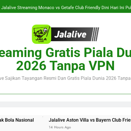
Jalalive Streaming Monaco vs Getafe Club Friendly Dini Hari Ini 
KuPS vs U Craiova Liga Eropa UEFA Malam Ini Pukul 22.00 WIB 
Streaming Singapura vs Indonesia Piala ASEAN Malam Ini Puku
Menar
Jalalive Aston Villa vs Bayern Club Friendly Malam Ini Pukul 19.0
eaming Gratis Piala D
Persahabatan Dua 
Jalalive Streaming Monaco vs Getafe Club Friendly Dini Hari Ini 
2026 Tanpa VPN
KuPS vs U Craiova Liga Eropa UEFA Malam Ini Pukul 22.00 WIB 
ive Sajikan Tayangan Resmi Dan Gratis Piala Dunia 2026 Tanpa 
Jalalive Aston Villa vs Bayern Club Friendly Malam Ini 
14 Hours Ago