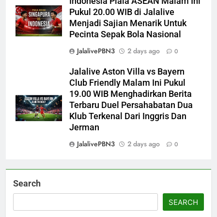
Indonesia Piala ASEAN Malam Ini
Pukul 20.00 WIB di Jalalive
Menjadi Sajian Menarik Untuk
Pecinta Sepak Bola Nasional
JalalivePBN3
2 days ago
0
Jalalive Aston Villa vs Bayern
Club Friendly Malam Ini Pukul
19.00 WIB Menghadirkan Berita
Terbaru Duel Persahabatan Dua
Klub Terkenal Dari Inggris Dan
Jerman
JalalivePBN3
2 days ago
0
Search
SEARCH