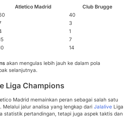
Atletico Madrid
Club Brugge
60
40
7
3
4
1
15
7
10
14
ons
akan mengulas lebih jauh ke dalam pola
abak selanjutnya.
ve Liga Champions
etico Madrid memainkan peran sebagai salah satu
Melalui jalur analisa yang lengkap dari
Jalalive
Liga
tatistik pertandingan, tetapi juga aspek taktis dan