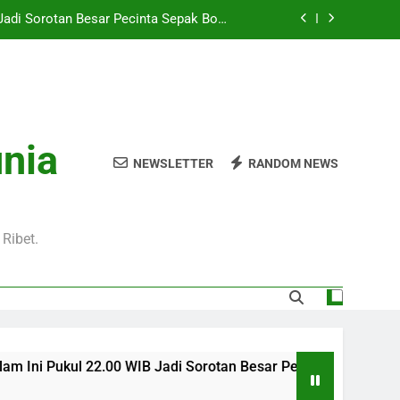
Hari Ini Pukul 01.30 WIB – Nikmati Aksi
tas Tanpa Ketinggalan Momen Penting
WIB Tersedia Melalui Streaming Jalalive
yang Stabil dan Jernih
Pukul 01.00 WIB Lengkap dengan Preview
Pertandingan dan Fakta Menarik
Jadi Sorotan Besar Pecinta Sepak Bola
unia
Eropa di Jalalive
NEWSLETTER
RANDOM NEWS
Hari Ini Pukul 01.30 WIB – Nikmati Aksi
tas Tanpa Ketinggalan Momen Penting
WIB Tersedia Melalui Streaming Jalalive
yang Stabil dan Jernih
Ribet.
 WIB Jadi Sorotan Besar Pecinta Sepak Bola Eropa di Jalalive