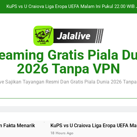
Jalalive Streaming Arsenal vs Real Betis Club Friendly Dini 
Pramusim Berkuali
Derby AC Milan vs Inter Milan Club Friendly Sore Ini Pukul 18.00 
Jalalive Streaming Monaco vs Getafe Club Friendly Dini Hari Ini 
KuPS vs U Craiova Liga Eropa UEFA Malam Ini Pukul 22.00 WIB 
eaming Gratis Piala D
Jalalive Streaming Arsenal vs Real Betis Club Friendly Dini 
2026 Tanpa VPN
Pramusim Berkuali
Derby AC Milan vs Inter Milan Club Friendly Sore Ini Pukul 18.00 
ive Sajikan Tayangan Resmi Dan Gratis Piala Dunia 2026 Tanpa 
KuPS vs U Craiova Liga Eropa UEFA Malam Ini Pukul 22.00
18 Hours Ago