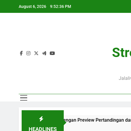
Skip
August 6, 2026
9:52:37 PM
to
content
Str
Jalal
WIB Lengkap dengan Preview Pertandingan dan Fakta Menarik
HEADLINES