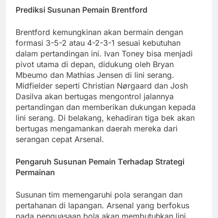
Prediksi Susunan Pemain Brentford
Brentford kemungkinan akan bermain dengan
formasi 3-5-2 atau 4-2-3-1 sesuai kebutuhan
dalam pertandingan ini. Ivan Toney bisa menjadi
pivot utama di depan, didukung oleh Bryan
Mbeumo dan Mathias Jensen di lini serang.
Midfielder seperti Christian Nørgaard dan Josh
Dasilva akan bertugas mengontrol jalannya
pertandingan dan memberikan dukungan kepada
lini serang. Di belakang, kehadiran tiga bek akan
bertugas mengamankan daerah mereka dari
serangan cepat Arsenal.
Pengaruh Susunan Pemain Terhadap Strategi
Permainan
Susunan tim memengaruhi pola serangan dan
pertahanan di lapangan. Arsenal yang berfokus
pada penguasaan bola akan membutuhkan lini