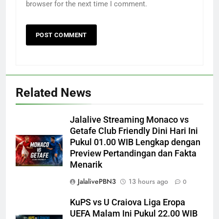
browser for the next time I comment.
Related News
Jalalive Streaming Monaco vs
Getafe Club Friendly Dini Hari Ini
Pukul 01.00 WIB Lengkap dengan
Preview Pertandingan dan Fakta
Menarik
JalalivePBN3
13 hours ago
0
KuPS vs U Craiova Liga Eropa
UEFA Malam Ini Pukul 22.00 WIB