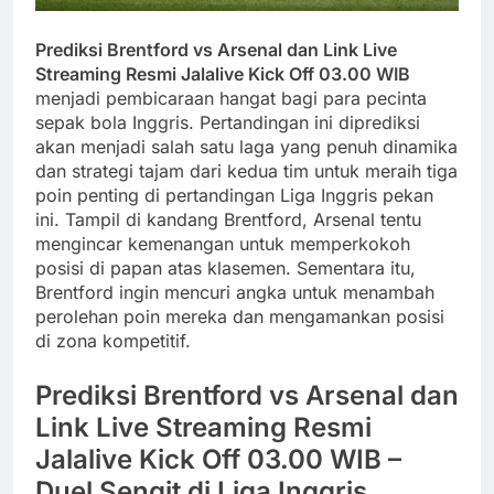
Prediksi Brentford vs Arsenal dan Link Live
Streaming Resmi Jalalive Kick Off 03.00 WIB
menjadi pembicaraan hangat bagi para pecinta
sepak bola Inggris. Pertandingan ini diprediksi
akan menjadi salah satu laga yang penuh dinamika
dan strategi tajam dari kedua tim untuk meraih tiga
poin penting di pertandingan Liga Inggris pekan
ini. Tampil di kandang Brentford, Arsenal tentu
mengincar kemenangan untuk memperkokoh
posisi di papan atas klasemen. Sementara itu,
Brentford ingin mencuri angka untuk menambah
perolehan poin mereka dan mengamankan posisi
di zona kompetitif.
Prediksi Brentford vs Arsenal dan
Link Live Streaming Resmi
Jalalive Kick Off 03.00 WIB –
Duel Sengit di Liga Inggris