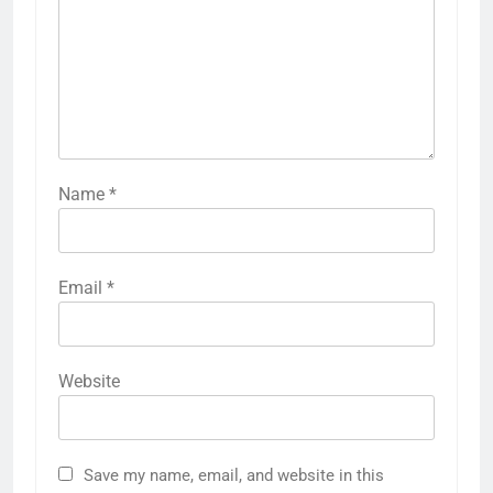
Name
*
Email
*
Website
Save my name, email, and website in this