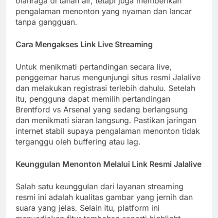
olahraga di tanah air, tetapi juga memberikan
pengalaman menonton yang nyaman dan lancar
tanpa gangguan.
Cara Mengakses Link Live Streaming
Untuk menikmati pertandingan secara live,
penggemar harus mengunjungi situs resmi Jalalive
dan melakukan registrasi terlebih dahulu. Setelah
itu, pengguna dapat memilih pertandingan
Brentford vs Arsenal yang sedang berlangsung
dan menikmati siaran langsung. Pastikan jaringan
internet stabil supaya pengalaman menonton tidak
terganggu oleh buffering atau lag.
Keunggulan Menonton Melalui Link Resmi Jalalive
Salah satu keunggulan dari layanan streaming
resmi ini adalah kualitas gambar yang jernih dan
suara yang jelas. Selain itu, platform ini