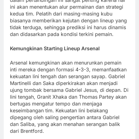
dalam pertandingan ini sangat penting karena hal
ini akan menentukan alur permainan dan strategi
kedua tim. Pelatih dari masing-masing kubu
biasanya memberikan kejutan dengan lineup yang
tidak terduga, sehingga prediksi ini harus dinamis
dan didasarkan pada kondisi terkini pemain.
Kemungkinan Starting Lineup Arsenal
Arsenal kemungkinan akan menurunkan pemain
inti mereka dengan formasi 4-3-3, memanfaatkan
kekuatan lini tengah dan serangan sayap. Gabriel
Martinelli dan Saka diperkirakan akan menjadi
ujung tombak bersama Gabriel Jesus, di depan. Di
lini tengah, Granit Xhaka dan Thomas Partey akan
bertugas mengatur tempo dan menjaga
keseimbangan tim. Kekuatan lini belakang
dipegang oleh saling pengertian antara Gabriel
dan Saliba, yang akan menahan serangan balik
dari Brentford.