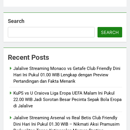
Search
SEARCH
Recent Posts
Jalalive Streaming Monaco vs Getafe Club Friendly Dini
Hari Ini Pukul 01.00 WIB Lengkap dengan Preview
Pertandingan dan Fakta Menarik
KuPS vs U Craiova Liga Eropa UEFA Malam Ini Pukul
22.00 WIB Jadi Sorotan Besar Pecinta Sepak Bola Eropa
di Jalalive
Jalalive Streaming Arsenal vs Real Betis Club Friendly
Dini Hari Ini Pukul 01.30 WIB – Nikmati Aksi Pramusim