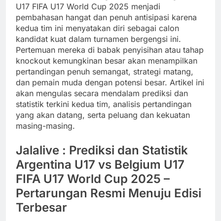
U17 FIFA U17 World Cup 2025 menjadi
pembahasan hangat dan penuh antisipasi karena
kedua tim ini menyatakan diri sebagai calon
kandidat kuat dalam turnamen bergengsi ini.
Pertemuan mereka di babak penyisihan atau tahap
knockout kemungkinan besar akan menampilkan
pertandingan penuh semangat, strategi matang,
dan pemain muda dengan potensi besar. Artikel ini
akan mengulas secara mendalam prediksi dan
statistik terkini kedua tim, analisis pertandingan
yang akan datang, serta peluang dan kekuatan
masing-masing.
Jalalive : Prediksi dan Statistik
Argentina U17 vs Belgium U17
FIFA U17 World Cup 2025 –
Pertarungan Resmi Menuju Edisi
Terbesar