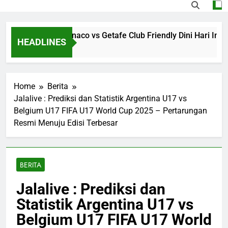
ive Streaming Monaco vs Getafe Club Friendly Dini Hari Ini P
HEADLINES
s Ago
Home
Berita
Jalalive : Prediksi dan Statistik Argentina U17 vs
Belgium U17 FIFA U17 World Cup 2025 – Pertarungan
Resmi Menuju Edisi Terbesar
BERITA
Jalalive : Prediksi dan
Statistik Argentina U17 vs
Belgium U17 FIFA U17 World