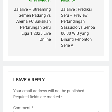
Previous:
Next:
Post
navigation
Jalalive – Streaming
Jalalive : Prediksi
Semen Padang vs
Seru – Preview
Arema FC Saksikan
Pertandingan
Pertarungan Seru
Sassuolo vs Genoa
Liga 1 2025 Live
00.30 WIB yang
Online
Dinanti Penonton
Serie A
LEAVE A REPLY
Your email address will not be published.
Required fields are marked
*
Comment
*