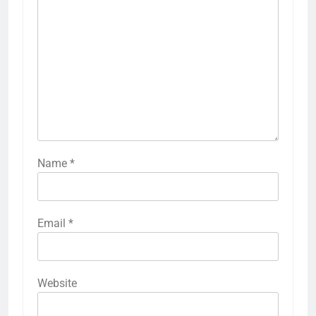
Name
*
Email
*
Website