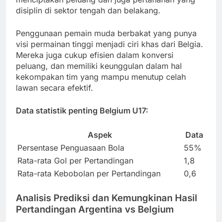
disiplin di sektor tengah dan belakang.
Penggunaan pemain muda berbakat yang punya
visi permainan tinggi menjadi ciri khas dari Belgia.
Mereka juga cukup efisien dalam konversi
peluang, dan memiliki keunggulan dalam hal
kekompakan tim yang mampu menutup celah
lawan secara efektif.
Data statistik penting Belgium U17:
Aspek
Data
Persentase Penguasaan Bola
55%
Rata-rata Gol per Pertandingan
1,8
Rata-rata Kebobolan per Pertandingan
0,6
Analisis Prediksi dan Kemungkinan Hasil
Pertandingan Argentina vs Belgium