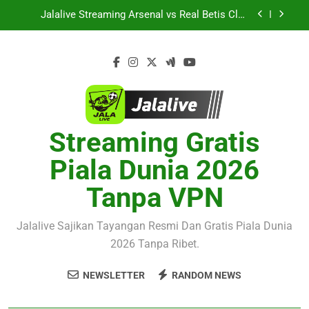
Skip
Sepak Bola Eropa di Jalalive
Jalalive Streaming Arsenal vs Real Betis Club
to
Friendly Dini Hari Ini Pukul 01.30 WIB – Nikmati
Aksi Pramusim Berkualitas Tanpa Ketinggalan
content
Derby AC Milan vs Inter Milan Club Friendly Sore
Momen Penting
Ini Pukul 18.00 WIB Tersedia Melalui Streaming
Jalalive yang Stabil dan Jernih
Jalalive Streaming Monaco vs Getafe Club
Friendly Dini Hari Ini Pukul 01.00 WIB Lengkap
dengan Preview Pertandingan dan Fakta Menarik
KuPS vs U Craiova Liga Eropa UEFA Malam Ini
Pukul 22.00 WIB Jadi Sorotan Besar Pecinta
Sepak Bola Eropa di Jalalive
Streaming Gratis
Jalalive Streaming Arsenal vs Real Betis Club
Friendly Dini Hari Ini Pukul 01.30 WIB – Nikmati
Aksi Pramusim Berkualitas Tanpa Ketinggalan
Piala Dunia 2026
Derby AC Milan vs Inter Milan Club Friendly Sore
Momen Penting
Ini Pukul 18.00 WIB Tersedia Melalui Streaming
Tanpa VPN
Jalalive yang Stabil dan Jernih
Jalalive Sajikan Tayangan Resmi Dan Gratis Piala Dunia
2026 Tanpa Ribet.
NEWSLETTER
RANDOM NEWS