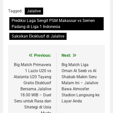
Tagged:
Jalalive
Prediksi Laga Sengit PSM Makassar vs Semen
Padang di Liga 1 Indonesia
Saksikan Eksklusif di Jalalive
Previous:
Next:
Post
navigation
Big Match Primavera
Big Match Liga
1 Lazio U20 vs
Oman Al Seeb vs Al
Atalanta U20 Tayang
Shabab Makin Seru
Gratis Eksklusif
Malam Ini – Jalalive
Bersama Jalalive
Bawa Atmosfer
18.00 WIB – Duel
Stadion Langsung ke
Seru untuk Rasa dan
Layar Anda
Strategi di Usia