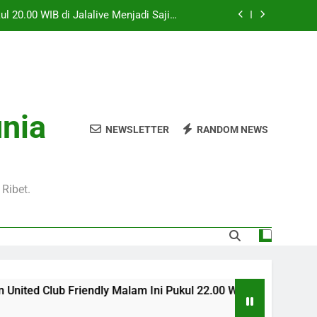
l 20.00 WIB di Jalalive Menjadi Sajian
ik Untuk Pecinta Sepak Bola Nasional
0 WIB Menghadirkan Berita Terbaru Duel
Klub Terkenal Dari Inggris Dan Jerman
Dini Hari Ini Pukul 02.00 WIB Membawa
kuti Duel Klub Eropa Yang Dinantikan
kul 22.00 WIB Bersama Jalalive Dengan
unia
aga Pramusim Modern dan Menghibur
NEWSLETTER
RANDOM NEWS
l 20.00 WIB di Jalalive Menjadi Sajian
ik Untuk Pecinta Sepak Bola Nasional
0 WIB Menghadirkan Berita Terbaru Duel
Klub Terkenal Dari Inggris Dan Jerman
Ribet.
iendly Malam Ini Pukul 22.00 WIB Bersama Jalalive Dengan 