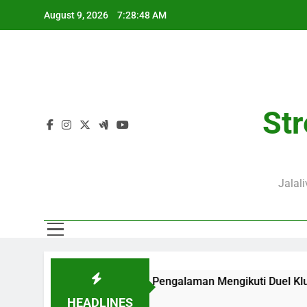
Skip
August 9, 2026
7:28:49 AM
to
content
Str
Jalal
00 WIB Membawa Pengalaman Mengikuti Duel Klub Eropa Yang Din
HEADLINES