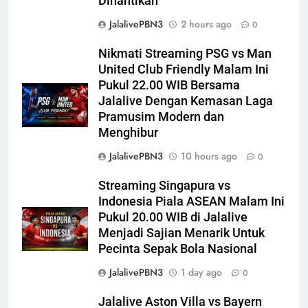
Dinantikan
JalalivePBN3
2 hours ago
0
Nikmati Streaming PSG vs Man
United Club Friendly Malam Ini
Pukul 22.00 WIB Bersama
Jalalive Dengan Kemasan Laga
Pramusim Modern dan
Menghibur
JalalivePBN3
10 hours ago
0
Streaming Singapura vs
Indonesia Piala ASEAN Malam Ini
Pukul 20.00 WIB di Jalalive
Menjadi Sajian Menarik Untuk
Pecinta Sepak Bola Nasional
JalalivePBN3
1 day ago
0
Jalalive Aston Villa vs Bayern