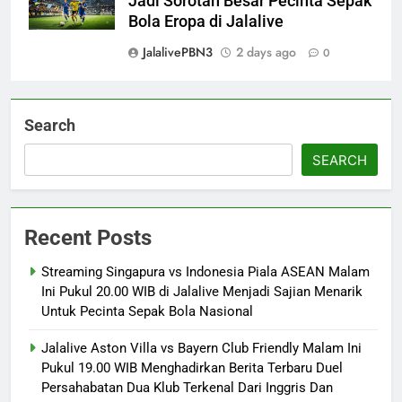
Jadi Sorotan Besar Pecinta Sepak
Bola Eropa di Jalalive
JalalivePBN3
2 days ago
0
Search
SEARCH
Recent Posts
Streaming Singapura vs Indonesia Piala ASEAN Malam
Ini Pukul 20.00 WIB di Jalalive Menjadi Sajian Menarik
Untuk Pecinta Sepak Bola Nasional
Jalalive Aston Villa vs Bayern Club Friendly Malam Ini
Pukul 19.00 WIB Menghadirkan Berita Terbaru Duel
Persahabatan Dua Klub Terkenal Dari Inggris Dan