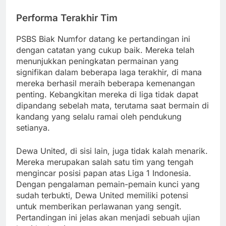
Performa Terakhir Tim
PSBS Biak Numfor datang ke pertandingan ini
dengan catatan yang cukup baik. Mereka telah
menunjukkan peningkatan permainan yang
signifikan dalam beberapa laga terakhir, di mana
mereka berhasil meraih beberapa kemenangan
penting. Kebangkitan mereka di liga tidak dapat
dipandang sebelah mata, terutama saat bermain di
kandang yang selalu ramai oleh pendukung
setianya.
Dewa United, di sisi lain, juga tidak kalah menarik.
Mereka merupakan salah satu tim yang tengah
mengincar posisi papan atas Liga 1 Indonesia.
Dengan pengalaman pemain-pemain kunci yang
sudah terbukti, Dewa United memiliki potensi
untuk memberikan perlawanan yang sengit.
Pertandingan ini jelas akan menjadi sebuah ujian