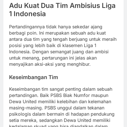
Adu Kuat Dua Tim Ambisius Liga
1 Indonesia
Pertandingannya tidak hanya sekedar ajang
berbagi poin. Ini merupakan sebuah adu kuat
antara dua tim yang tengah berjuang untuk meraih
posisi yang lebih baik di klasemen Liga 1
Indonesia. Dengan semangat juang dan ambisi
untuk menang, pertarungan ini jelas akan
menyajikan aksi-aksi yang menghibur.
Keseimbangan Tim
Keseimbangan tim sangat penting dalam sebuah
pertandingan. Baik PSBS Biak Numfor maupun
Dewa United memiliki kelebihan dan kelemahan
masing-masing. PSBS unggul dalam tekanan
psikologis dalam bermain di hadapan pendukung
setia mereka, sedangkan Dewa United memiliki
kedalaman skuad yang bisa diandalkan dalam