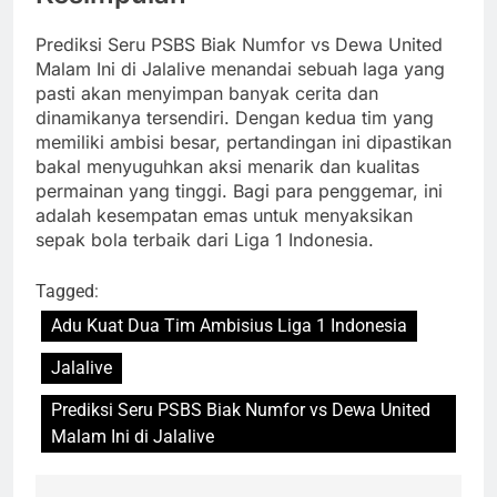
Prediksi Seru PSBS Biak Numfor vs Dewa United
Malam Ini di Jalalive menandai sebuah laga yang
pasti akan menyimpan banyak cerita dan
dinamikanya tersendiri. Dengan kedua tim yang
memiliki ambisi besar, pertandingan ini dipastikan
bakal menyuguhkan aksi menarik dan kualitas
permainan yang tinggi. Bagi para penggemar, ini
adalah kesempatan emas untuk menyaksikan
sepak bola terbaik dari Liga 1 Indonesia.
Tagged:
Adu Kuat Dua Tim Ambisius Liga 1 Indonesia
Jalalive
Prediksi Seru PSBS Biak Numfor vs Dewa United
Malam Ini di Jalalive