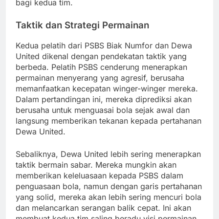
bagi kedua tim.
Taktik dan Strategi Permainan
Kedua pelatih dari PSBS Biak Numfor dan Dewa
United dikenal dengan pendekatan taktik yang
berbeda. Pelatih PSBS cenderung menerapkan
permainan menyerang yang agresif, berusaha
memanfaatkan kecepatan winger-winger mereka.
Dalam pertandingan ini, mereka diprediksi akan
berusaha untuk menguasai bola sejak awal dan
langsung memberikan tekanan kepada pertahanan
Dewa United.
Sebaliknya, Dewa United lebih sering menerapkan
taktik bermain sabar. Mereka mungkin akan
memberikan keleluasaan kepada PSBS dalam
penguasaan bola, namun dengan garis pertahanan
yang solid, mereka akan lebih sering mencuri bola
dan melancarkan serangan balik cepat. Ini akan
membuat kedua tim saling beradu visi permainan.