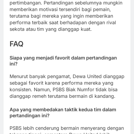
pertimbangan. Pertandingan sebelumnya mungkin
memberikan motivasi tersendiri bagi pemain,
terutama bagi mereka yang ingin memberikan
performa terbaik saat berhadapan dengan rival
sekota atau tim yang dianggap kuat.
FAQ
Siapa yang menjadi favorit dalam pertandingan
ini?
Menurut banyak pengamat, Dewa United dianggap
sebagai favorit karena performa mereka yang
konsisten. Namun, PSBS Biak Numfor tidak bisa
dianggap remeh terutama bermain di kandang.
Apa yang membedakan taktik kedua tim dalam
pertandingan ini?
PSBS lebih cenderung bermain menyerang dengan