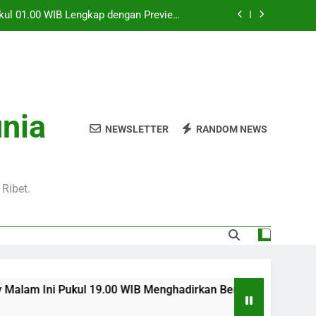
Pukul 01.00 WIB Lengkap dengan Preview
Pertandingan dan Fakta Menarik
Jadi Sorotan Besar Pecinta Sepak Bola
Eropa di Jalalive
l 20.00 WIB di Jalalive Menjadi Sajian
ik Untuk Pecinta Sepak Bola Nasional
0 WIB Menghadirkan Berita Terbaru Duel
unia
Klub Terkenal Dari Inggris Dan Jerman
NEWSLETTER
RANDOM NEWS
Pukul 01.00 WIB Lengkap dengan Preview
Pertandingan dan Fakta Menarik
Jadi Sorotan Besar Pecinta Sepak Bola
Eropa di Jalalive
Ribet.
ul 19.00 WIB Menghadirkan Berita Terbaru Duel Persahabatan D