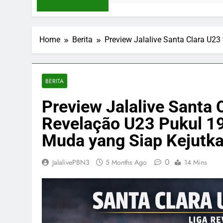
Home
Berita
Preview Jalalive Santa Clara U2
BERITA
Preview Jalalive Santa 
Revelação U23 Pukul 1
Muda yang Siap Kejutk
0
JalalivePBN3
5 Months Ago
14 Mins