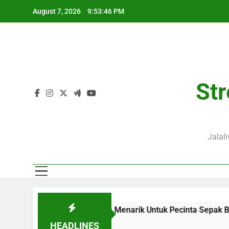
Skip
August 7, 2026
9:53:47 PM
to
content
Str
Jalal
enjadi Sajian Menarik Untuk Pecinta Sepak Bola Nasional
HEADLINES