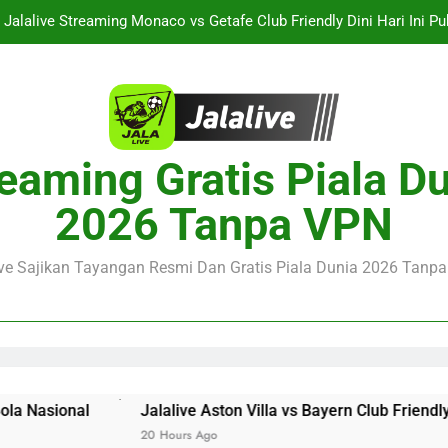
Jalalive Streaming Monaco vs Getafe Club Friendly Dini Hari Ini 
KuPS vs U Craiova Liga Eropa UEFA Malam Ini Pukul 22.00 WIB 
Streaming Singapura vs Indonesia Piala ASEAN Malam Ini Puku
Menar
Jalalive Aston Villa vs Bayern Club Friendly Malam Ini Pukul 19.0
eaming Gratis Piala D
Persahabatan Dua 
Jalalive Streaming Monaco vs Getafe Club Friendly Dini Hari Ini 
2026 Tanpa VPN
KuPS vs U Craiova Liga Eropa UEFA Malam Ini Pukul 22.00 WIB 
ive Sajikan Tayangan Resmi Dan Gratis Piala Dunia 2026 Tanpa 
Jalalive Aston Villa vs Bayern Club Friendly Malam Ini Puk
20 Hours Ago