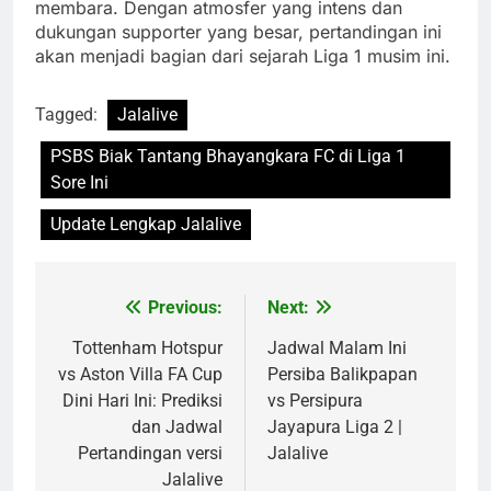
membara. Dengan atmosfer yang intens dan
dukungan supporter yang besar, pertandingan ini
akan menjadi bagian dari sejarah Liga 1 musim ini.
Tagged:
Jalalive
PSBS Biak Tantang Bhayangkara FC di Liga 1
Sore Ini
Update Lengkap Jalalive
Previous:
Next:
Post
navigation
Tottenham Hotspur
Jadwal Malam Ini
vs Aston Villa FA Cup
Persiba Balikpapan
Dini Hari Ini: Prediksi
vs Persipura
dan Jadwal
Jayapura Liga 2 |
Pertandingan versi
Jalalive
Jalalive