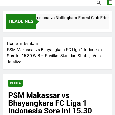
ming Jalalive Barcelona vs Nottingham Forest Club Friendly 
HEADLINES
rs Ago
Home
Berita
PSM Makassar vs Bhayangkara FC Liga 1 Indonesia
Sore Ini 15.30 WIB – Prediksi Skor dan Strategi Versi
Jalalive
BERITA
PSM Makassar vs
Bhayangkara FC Liga 1
Indonesia Sore Ini 15.30