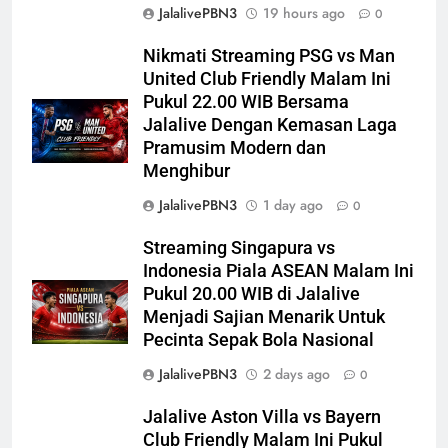
JalalivePBN3
19 hours ago
0
Nikmati Streaming PSG vs Man
United Club Friendly Malam Ini
Pukul 22.00 WIB Bersama
Jalalive Dengan Kemasan Laga
Pramusim Modern dan
Menghibur
JalalivePBN3
1 day ago
0
Streaming Singapura vs
Indonesia Piala ASEAN Malam Ini
Pukul 20.00 WIB di Jalalive
Menjadi Sajian Menarik Untuk
Pecinta Sepak Bola Nasional
JalalivePBN3
2 days ago
0
Jalalive Aston Villa vs Bayern
Club Friendly Malam Ini Pukul