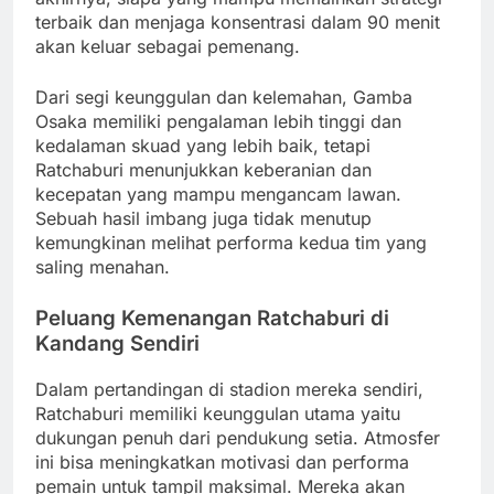
terbaik dan menjaga konsentrasi dalam 90 menit
akan keluar sebagai pemenang.
Dari segi keunggulan dan kelemahan, Gamba
Osaka memiliki pengalaman lebih tinggi dan
kedalaman skuad yang lebih baik, tetapi
Ratchaburi menunjukkan keberanian dan
kecepatan yang mampu mengancam lawan.
Sebuah hasil imbang juga tidak menutup
kemungkinan melihat performa kedua tim yang
saling menahan.
Peluang Kemenangan Ratchaburi di
Kandang Sendiri
Dalam pertandingan di stadion mereka sendiri,
Ratchaburi memiliki keunggulan utama yaitu
dukungan penuh dari pendukung setia. Atmosfer
ini bisa meningkatkan motivasi dan performa
pemain untuk tampil maksimal. Mereka akan