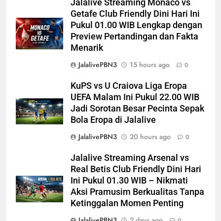
Jalalive Streaming Monaco vs
Getafe Club Friendly Dini Hari Ini
Pukul 01.00 WIB Lengkap dengan
Preview Pertandingan dan Fakta
Menarik
JalalivePBN3
15 hours ago
0
KuPS vs U Craiova Liga Eropa
UEFA Malam Ini Pukul 22.00 WIB
Jadi Sorotan Besar Pecinta Sepak
Bola Eropa di Jalalive
JalalivePBN3
20 hours ago
0
Jalalive Streaming Arsenal vs
Real Betis Club Friendly Dini Hari
Ini Pukul 01.30 WIB – Nikmati
Aksi Pramusim Berkualitas Tanpa
Ketinggalan Momen Penting
JalalivePBN3
2 days ago
0