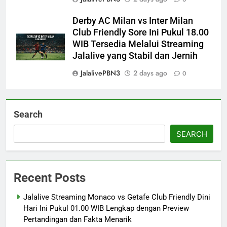
Derby AC Milan vs Inter Milan
Club Friendly Sore Ini Pukul 18.00
WIB Tersedia Melalui Streaming
Jalalive yang Stabil dan Jernih
JalalivePBN3
2 days ago
0
Search
SEARCH
Recent Posts
Jalalive Streaming Monaco vs Getafe Club Friendly Dini
Hari Ini Pukul 01.00 WIB Lengkap dengan Preview
Pertandingan dan Fakta Menarik