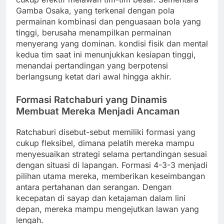
Gamba Osaka, yang terkenal dengan pola
permainan kombinasi dan penguasaan bola yang
tinggi, berusaha menampilkan permainan
menyerang yang dominan. kondisi fisik dan mental
kedua tim saat ini menunjukkan kesiapan tinggi,
menandai pertandingan yang berpotensi
berlangsung ketat dari awal hingga akhir.
Formasi Ratchaburi yang Dinamis
Membuat Mereka Menjadi Ancaman
Ratchaburi disebut-sebut memiliki formasi yang
cukup fleksibel, dimana pelatih mereka mampu
menyesuaikan strategi selama pertandingan sesuai
dengan situasi di lapangan. Formasi 4-3-3 menjadi
pilihan utama mereka, memberikan keseimbangan
antara pertahanan dan serangan. Dengan
kecepatan di sayap dan ketajaman dalam lini
depan, mereka mampu mengejutkan lawan yang
lengah.