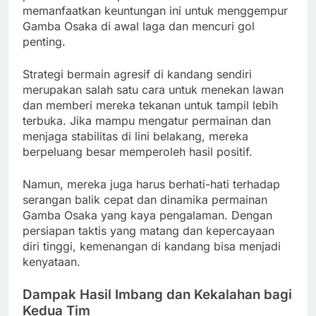
memanfaatkan keuntungan ini untuk menggempur
Gamba Osaka di awal laga dan mencuri gol
penting.
Strategi bermain agresif di kandang sendiri
merupakan salah satu cara untuk menekan lawan
dan memberi mereka tekanan untuk tampil lebih
terbuka. Jika mampu mengatur permainan dan
menjaga stabilitas di lini belakang, mereka
berpeluang besar memperoleh hasil positif.
Namun, mereka juga harus berhati-hati terhadap
serangan balik cepat dan dinamika permainan
Gamba Osaka yang kaya pengalaman. Dengan
persiapan taktis yang matang dan kepercayaan
diri tinggi, kemenangan di kandang bisa menjadi
kenyataan.
Dampak Hasil Imbang dan Kekalahan bagi
Kedua Tim