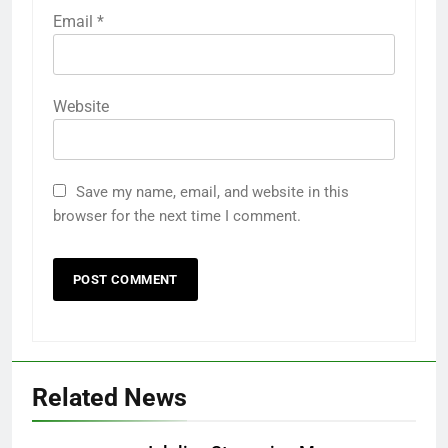
Email
*
Website
Save my name, email, and website in this
browser for the next time I comment.
Related News