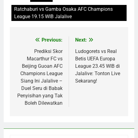
Ratchaburi vs Gamba Osaka AFC Champions
League 19.15 WIB Jalalive
Previous:
Next:
Post
navigation
Prediksi Skor
Ludogorets vs Real
Macarthur FC vs
Betis UEFA Europa
Beijing Guoan AFC
League 23.45 WIB di
Champions League
Jalalive: Tonton Live
Siang Ini Jalalive –
Sekarang!
Duel Seru di Babak
Penyisihan yang Tak
Boleh Dilewatkan