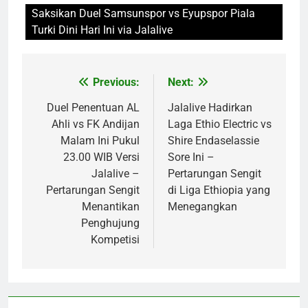
Saksikan Duel Samsunspor vs Eyupspor Piala
Turki Dini Hari Ini via Jalalive
Previous:
Next:
Post
navigation
Duel Penentuan AL
Jalalive Hadirkan
Ahli vs FK Andijan
Laga Ethio Electric vs
Malam Ini Pukul
Shire Endaselassie
23.00 WIB Versi
Sore Ini –
Jalalive –
Pertarungan Sengit
Pertarungan Sengit
di Liga Ethiopia yang
Menantikan
Menegangkan
Penghujung
Kompetisi