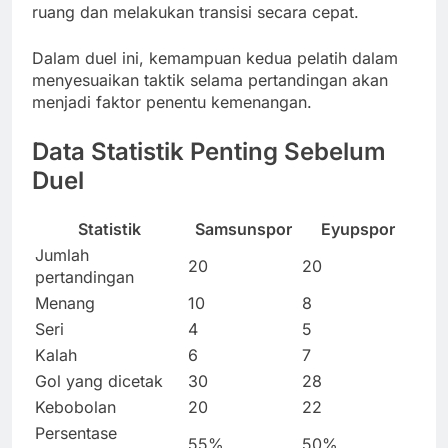
ruang dan melakukan transisi secara cepat.
Dalam duel ini, kemampuan kedua pelatih dalam
menyesuaikan taktik selama pertandingan akan
menjadi faktor penentu kemenangan.
Data Statistik Penting Sebelum
Duel
Statistik
Samsunspor
Eyupspor
Jumlah
20
20
pertandingan
Menang
10
8
Seri
4
5
Kalah
6
7
Gol yang dicetak
30
28
Kebobolan
20
22
Persentase
55%
50%