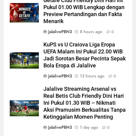
Getafe Club Friendly Dini Hari Ini
Pukul 01.00 WIB Lengkap dengan
Preview Pertandingan dan Fakta
Menarik
JalalivePBN3
8 hours ago
0
KuPS vs U Craiova Liga Eropa
UEFA Malam Ini Pukul 22.00 WIB
Jadi Sorotan Besar Pecinta Sepak
Bola Eropa di Jalalive
JalalivePBN3
13 hours ago
0
Jalalive Streaming Arsenal vs
Real Betis Club Friendly Dini Hari
Ini Pukul 01.30 WIB – Nikmati
Aksi Pramusim Berkualitas Tanpa
Ketinggalan Momen Penting
JalalivePBN3
1 day ago
0