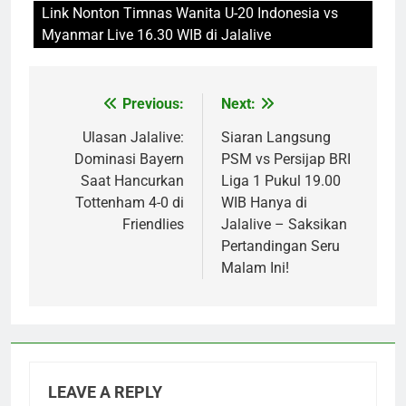
Link Nonton Timnas Wanita U-20 Indonesia vs
Myanmar Live 16.30 WIB di Jalalive
Previous:
Next:
Post
navigation
Ulasan Jalalive:
Siaran Langsung
Dominasi Bayern
PSM vs Persijap BRI
Saat Hancurkan
Liga 1 Pukul 19.00
Tottenham 4-0 di
WIB Hanya di
Friendlies
Jalalive – Saksikan
Pertandingan Seru
Malam Ini!
LEAVE A REPLY