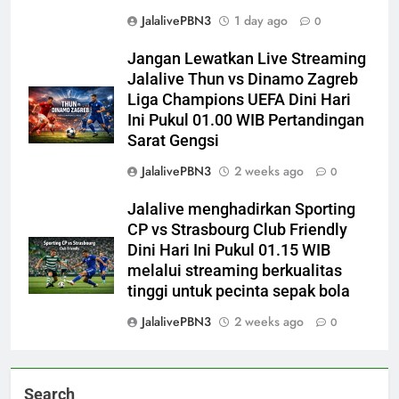
JalalivePBN3
1 day ago
0
Jangan Lewatkan Live Streaming
Jalalive Thun vs Dinamo Zagreb
Liga Champions UEFA Dini Hari
Ini Pukul 01.00 WIB Pertandingan
Sarat Gengsi
JalalivePBN3
2 weeks ago
0
Jalalive menghadirkan Sporting
CP vs Strasbourg Club Friendly
Dini Hari Ini Pukul 01.15 WIB
melalui streaming berkualitas
tinggi untuk pecinta sepak bola
JalalivePBN3
2 weeks ago
0
Search