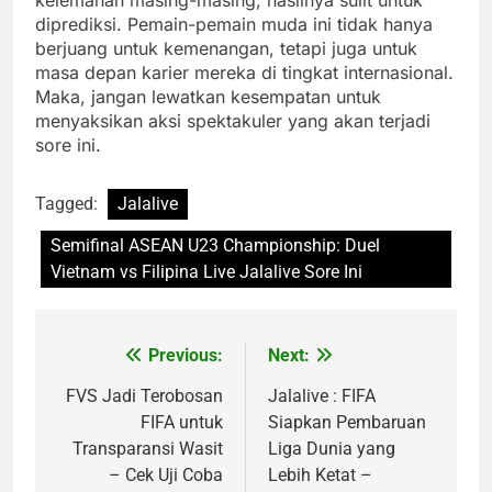
diprediksi. Pemain-pemain muda ini tidak hanya
berjuang untuk kemenangan, tetapi juga untuk
masa depan karier mereka di tingkat internasional.
Maka, jangan lewatkan kesempatan untuk
menyaksikan aksi spektakuler yang akan terjadi
sore ini.
Tagged:
Jalalive
Semifinal ASEAN U23 Championship: Duel
Vietnam vs Filipina Live Jalalive Sore Ini
Previous:
Next:
Post
navigation
FVS Jadi Terobosan
Jalalive : FIFA
FIFA untuk
Siapkan Pembaruan
Transparansi Wasit
Liga Dunia yang
– Cek Uji Coba
Lebih Ketat –