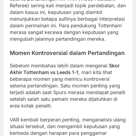
Referee) sering kali menjadi topik perdebatan, dan
dalam kasus ini, keputusan yang diambil
menunjukkan betapa sulitnya berbagai interpretasi
dalam permainan ini. Para pendukung Tottenham
merasa sangat kecewa dengan keputusan yang
mengubah jalannya pertandingan mereka.
Momen Kontroversial dalam Pertandingan
Sebelum membahas lebih dalam mengenai
Skor
Akhir Tottenham vs Leeds 1-1
, mari kita lihat
beberapa momen yang memicu kontroversi
selama pertandingan. Satu momen penting yang
terjadi adalah saat Spurs merasa mendapat penalti
setelah salah satu pemain mereka dijatuhkan di
area kotak penalti.
VAR kembali berperan penting, menganalisis ulang
situasi tersebut, dan mengambil keputusan yang
berbeda dengan harapan para penggemar