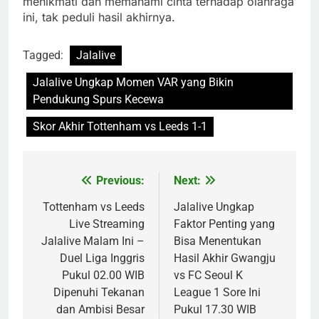
menikmati dan memahami cinta terhadap olahraga
ini, tak peduli hasil akhirnya.
Tagged:
Jalalive
Jalalive Ungkap Momen VAR yang Bikin
Pendukung Spurs Kecewa
Skor Akhir Tottenham vs Leeds 1-1
Previous:
Next:
Post
navigation
Tottenham vs Leeds
Jalalive Ungkap
Live Streaming
Faktor Penting yang
Jalalive Malam Ini –
Bisa Menentukan
Duel Liga Inggris
Hasil Akhir Gwangju
Pukul 02.00 WIB
vs FC Seoul K
Dipenuhi Tekanan
League 1 Sore Ini
dan Ambisi Besar
Pukul 17.30 WIB