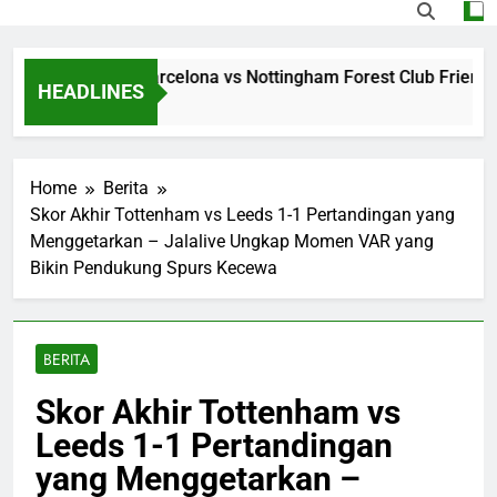
eaming Jalalive Barcelona vs Nottingham Forest Club Friendly
HEADLINES
urs Ago
Home
Berita
Skor Akhir Tottenham vs Leeds 1-1 Pertandingan yang
Menggetarkan – Jalalive Ungkap Momen VAR yang
Bikin Pendukung Spurs Kecewa
BERITA
Skor Akhir Tottenham vs
Leeds 1-1 Pertandingan
yang Menggetarkan –