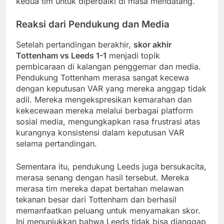
kedua tim untuk diperbaiki di masa mendatang.
Reaksi dari Pendukung dan Media
Setelah pertandingan berakhir,
skor akhir
Tottenham vs Leeds 1-1
menjadi topik
pembicaraan di kalangan penggemar dan media.
Pendukung Tottenham merasa sangat kecewa
dengan keputusan VAR yang mereka anggap tidak
adil. Mereka mengekspresikan kemarahan dan
kekecewaan mereka melalui berbagai platform
sosial media, mengungkapkan rasa frustrasi atas
kurangnya konsistensi dalam keputusan VAR
selama pertandingan.
Sementara itu, pendukung Leeds juga bersukacita,
merasa senang dengan hasil tersebut. Mereka
merasa tim mereka dapat bertahan melawan
tekanan besar dari Tottenham dan berhasil
memanfaatkan peluang untuk menyamakan skor.
Ini menunjukkan bahwa Leeds tidak bisa dianggap