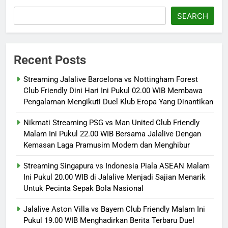
SEARCH
Recent Posts
Streaming Jalalive Barcelona vs Nottingham Forest
Club Friendly Dini Hari Ini Pukul 02.00 WIB Membawa
Pengalaman Mengikuti Duel Klub Eropa Yang Dinantikan
Nikmati Streaming PSG vs Man United Club Friendly
Malam Ini Pukul 22.00 WIB Bersama Jalalive Dengan
Kemasan Laga Pramusim Modern dan Menghibur
Streaming Singapura vs Indonesia Piala ASEAN Malam
Ini Pukul 20.00 WIB di Jalalive Menjadi Sajian Menarik
Untuk Pecinta Sepak Bola Nasional
Jalalive Aston Villa vs Bayern Club Friendly Malam Ini
Pukul 19.00 WIB Menghadirkan Berita Terbaru Duel