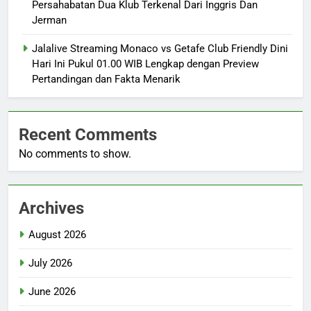
Persahabatan Dua Klub Terkenal Dari Inggris Dan
Jerman
Jalalive Streaming Monaco vs Getafe Club Friendly Dini
Hari Ini Pukul 01.00 WIB Lengkap dengan Preview
Pertandingan dan Fakta Menarik
Recent Comments
No comments to show.
Archives
August 2026
July 2026
June 2026