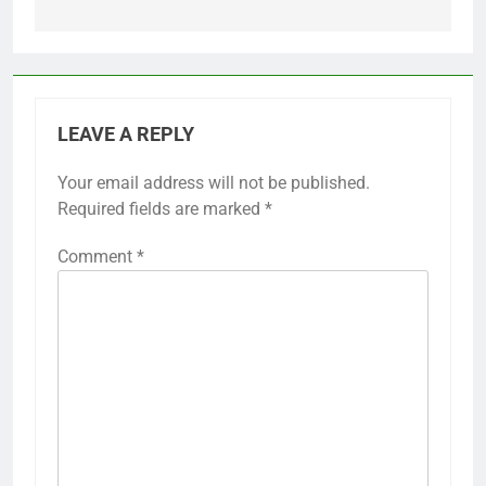
LEAVE A REPLY
Your email address will not be published.
Required fields are marked
*
Comment
*