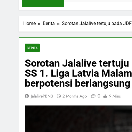
Home
Berita
Sorotan Jalalive tertuju pada JD
BERITA
Sorotan Jalalive tertuj
SS 1. Liga Latvia Malam
berpotensi berlangsung
0
JalalivePBN3
2 Months Ago
9 Mins