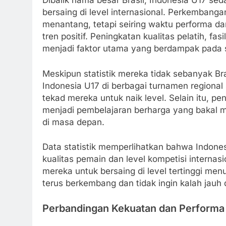
Dibalik nama besar Brasil, Indonesia U17 
bersaing di level internasional. Perkembang
menantang, tetapi seiring waktu performa 
tren positif. Peningkatan kualitas pelatih, f
menjadi faktor utama yang berdampak pada st
Meskipun statistik mereka tidak sebanyak B
Indonesia U17 di berbagai turnamen regiona
tekad mereka untuk naik level. Selain itu, pe
menjadi pembelajaran berharga yang bakal 
di masa depan.
Data statistik memperlihatkan bahwa Indo
kualitas pemain dan level kompetisi interna
mereka untuk bersaing di level tertinggi m
terus berkembang dan tidak ingin kalah jauh d
Perbandingan Kekuatan dan Performa d