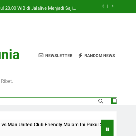
l 20.00 WIB di Jalalive Menjadi Sajian
ik Untuk Pecinta Sepak Bola Nasional
0 WIB Menghadirkan Berita Terbaru Duel
Klub Terkenal Dari Inggris Dan Jerman
Dini Hari Ini Pukul 02.00 WIB Membawa
kuti Duel Klub Eropa Yang Dinantikan
kul 22.00 WIB Bersama Jalalive Dengan
unia
aga Pramusim Modern dan Menghibur
NEWSLETTER
RANDOM NEWS
l 20.00 WIB di Jalalive Menjadi Sajian
ik Untuk Pecinta Sepak Bola Nasional
0 WIB Menghadirkan Berita Terbaru Duel
Klub Terkenal Dari Inggris Dan Jerman
Ribet.
ub Friendly Malam Ini Pukul 22.00 WIB Bersama Jalalive De