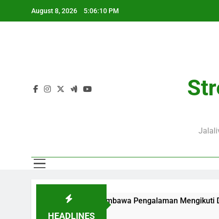
Skip
August 8, 2026
5:06:12 PM
to
content
Str
Jalal
l 02.00 WIB Membawa Pengalaman Mengikuti Duel Klub Eropa Ya
HEADLINES