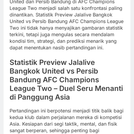
United dan Persib Bandung di AFC Champions
League Two menjadi salah satu konfrontasi paling
dinantikan. Statistik Preview Jalalive Bangkok
United vs Persib Bandung AFC Champions League
Two ini tidak hanya menyajikan gambaran statistik
terkini, tetapi juga mengulas secara mendalam
kondisi tim, strategi, dan prediksi menarik yang
dapat menentukan nasib pertandingan ini.
Statistik Preview Jalalive
Bangkok United vs Persib
Bandung AFC Champions
League Two – Duel Seru Menanti
di Panggung Asia
Pertandingan ini berpotensi menjadi titik balik bagi
kedua klub dalam perjalanan mereka di kompetisi
Asia. Kesiapan dari segi taktik, mental, dan fisik
sangat berperan, sehingga penting bagi