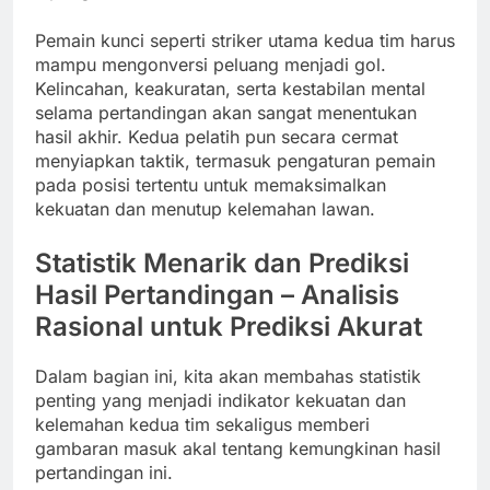
Pemain kunci seperti striker utama kedua tim harus
mampu mengonversi peluang menjadi gol.
Kelincahan, keakuratan, serta kestabilan mental
selama pertandingan akan sangat menentukan
hasil akhir. Kedua pelatih pun secara cermat
menyiapkan taktik, termasuk pengaturan pemain
pada posisi tertentu untuk memaksimalkan
kekuatan dan menutup kelemahan lawan.
Statistik Menarik dan Prediksi
Hasil Pertandingan – Analisis
Rasional untuk Prediksi Akurat
Dalam bagian ini, kita akan membahas statistik
penting yang menjadi indikator kekuatan dan
kelemahan kedua tim sekaligus memberi
gambaran masuk akal tentang kemungkinan hasil
pertandingan ini.