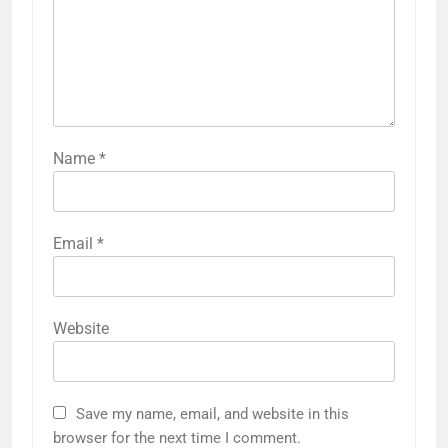
Name
*
Email
*
Website
Save my name, email, and website in this
browser for the next time I comment.