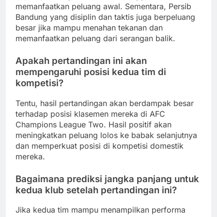
memanfaatkan peluang awal. Sementara, Persib
Bandung yang disiplin dan taktis juga berpeluang
besar jika mampu menahan tekanan dan
memanfaatkan peluang dari serangan balik.
Apakah pertandingan ini akan
mempengaruhi posisi kedua tim di
kompetisi?
Tentu, hasil pertandingan akan berdampak besar
terhadap posisi klasemen mereka di AFC
Champions League Two. Hasil positif akan
meningkatkan peluang lolos ke babak selanjutnya
dan memperkuat posisi di kompetisi domestik
mereka.
Bagaimana prediksi jangka panjang untuk
kedua klub setelah pertandingan ini?
Jika kedua tim mampu menampilkan performa