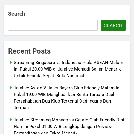
Search
SEARCH
Recent Posts
Streaming Singapura vs Indonesia Piala ASEAN Malam
Ini Pukul 20.00 WIB di Jalalive Menjadi Sajian Menarik
Untuk Pecinta Sepak Bola Nasional
Jalalive Aston Villa vs Bayern Club Friendly Malam Ini
Pukul 19.00 WIB Menghadirkan Berita Terbaru Duel
Persahabatan Dua Klub Terkenal Dari Inggris Dan
Jerman
Jalalive Streaming Monaco vs Getafe Club Friendly Dini
Hari Ini Pukul 01.00 WIB Lengkap dengan Preview
Pertandingan dan Fakta Menarik