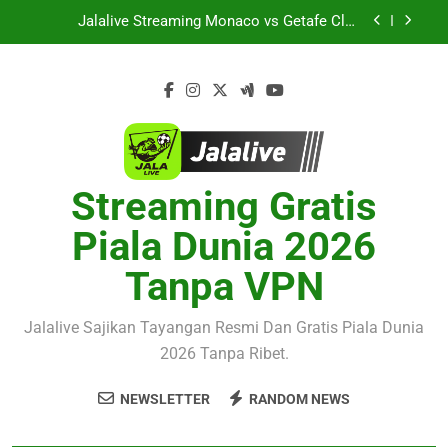
Skip
Terbaru Duel Persahabatan Dua Klub Terkenal
Jalalive Streaming Monaco vs Getafe Club
Dari Inggris Dan Jerman
to
Friendly Dini Hari Ini Pukul 01.00 WIB Lengkap
dengan Preview Pertandingan dan Fakta Menarik
content
KuPS vs U Craiova Liga Eropa UEFA Malam Ini
Pukul 22.00 WIB Jadi Sorotan Besar Pecinta
Sepak Bola Eropa di Jalalive
Streaming Singapura vs Indonesia Piala ASEAN
Malam Ini Pukul 20.00 WIB di Jalalive Menjadi
Sajian Menarik Untuk Pecinta Sepak Bola
Jalalive Aston Villa vs Bayern Club Friendly
Nasional
Malam Ini Pukul 19.00 WIB Menghadirkan Berita
Terbaru Duel Persahabatan Dua Klub Terkenal
Streaming Gratis
Jalalive Streaming Monaco vs Getafe Club
Dari Inggris Dan Jerman
Friendly Dini Hari Ini Pukul 01.00 WIB Lengkap
dengan Preview Pertandingan dan Fakta Menarik
Piala Dunia 2026
KuPS vs U Craiova Liga Eropa UEFA Malam Ini
Pukul 22.00 WIB Jadi Sorotan Besar Pecinta
Tanpa VPN
Sepak Bola Eropa di Jalalive
Jalalive Sajikan Tayangan Resmi Dan Gratis Piala Dunia
2026 Tanpa Ribet.
NEWSLETTER
RANDOM NEWS