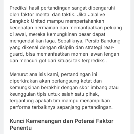
Prediksi hasil pertandingan sangat dipengaruhi
oleh faktor mental dan taktik. Jika Jalalive
Bangkok United mampu mempertahankan
kecepatan permainan dan memanfaatkan peluang
di awal, mereka kemungkinan besar dapat
mengendalikan laga. Sebaliknya, Persib Bandung
yang dikenal dengan disiplin dan strategi rear-
guard, bisa memanfaatkan momen lawan lengah
dan mencuri gol dari situasi tak terprediksi.
Menurut analisis kami, pertandingan ini
diperkirakan akan berlangsung ketat dan
kemungkinan berakhir dengan skor imbang atau
keunggulan tipis untuk salah satu pihak,
tergantung apakah tim mampu menampilkan
performa terbaiknya sepanjang pertandingan.
Kunci Kemenangan dan Potensi Faktor
Penentu