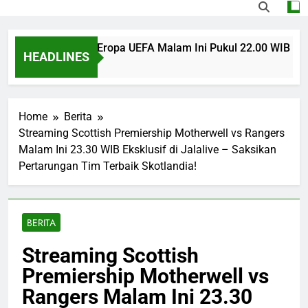
 U Craiova Liga Eropa UEFA Malam Ini Pukul 22.00 WIB Jadi So
HEADLINES
ds Ago
Home
Berita
Streaming Scottish Premiership Motherwell vs Rangers
Malam Ini 23.30 WIB Eksklusif di Jalalive – Saksikan
Pertarungan Tim Terbaik Skotlandia!
BERITA
Streaming Scottish
Premiership Motherwell vs
Rangers Malam Ini 23.30