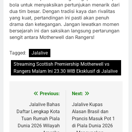
bola untuk menyaksikan pertunjukan menarik dari
dua tim besar. Dengan tradisi kaya dan rivalitas
yang kuat, pertandingan ini pasti akan penuh
drama dan ketegangan. Jangan lewatkan momen
bersejarah ini dan saksikan langsung pertarungan
sengit antara Motherwell dan Rangers!
Tagged:
Jalalive
Streaming Scottish Premiership Motherwell vs
Rangers Malam Ini 23.30 WIB Eksklusif di Jalalive
Previous:
Next:
Post
navigation
Jalalive Bahas
Jalalive Kupas
Daftar Lengkap Kota
Alasan Brasil dan
Tuan Rumah Piala
Prancis Masuk Pot 1
Dunia 2026 Wilayah
di Piala Dunia 2026