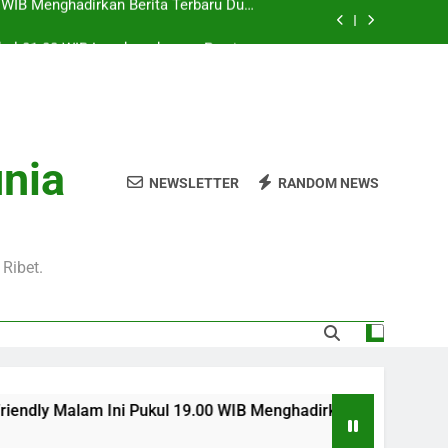
Pukul 01.00 WIB Lengkap dengan Preview
Pertandingan dan Fakta Menarik
Jadi Sorotan Besar Pecinta Sepak Bola
Eropa di Jalalive
l 20.00 WIB di Jalalive Menjadi Sajian
ik Untuk Pecinta Sepak Bola Nasional
0 WIB Menghadirkan Berita Terbaru Duel
unia
Klub Terkenal Dari Inggris Dan Jerman
NEWSLETTER
RANDOM NEWS
Pukul 01.00 WIB Lengkap dengan Preview
Pertandingan dan Fakta Menarik
Jadi Sorotan Besar Pecinta Sepak Bola
Eropa di Jalalive
Ribet.
ni Pukul 19.00 WIB Menghadirkan Berita Terbaru Duel Persahab