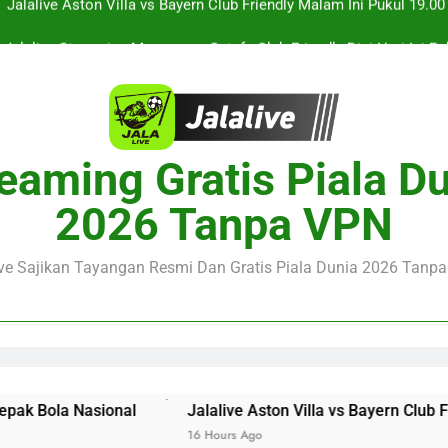
Jalalive Streaming Monaco vs Getafe Club Friendly Dini Hari Ini 
KuPS vs U Craiova Liga Eropa UEFA Malam Ini Pukul 22.00 WIB 
Streaming Singapura vs Indonesia Piala ASEAN Malam Ini Puku
Menar
Jalalive Aston Villa vs Bayern Club Friendly Malam Ini Pukul 19.0
eaming Gratis Piala D
Persahabatan Dua 
Jalalive Streaming Monaco vs Getafe Club Friendly Dini Hari Ini 
2026 Tanpa VPN
KuPS vs U Craiova Liga Eropa UEFA Malam Ini Pukul 22.00 WIB 
ive Sajikan Tayangan Resmi Dan Gratis Piala Dunia 2026 Tanpa 
al
Jalalive Aston Villa vs Bayern Club Friendly Malam I
16 Hours Ago