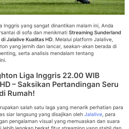
 Inggris yang sangat dinantikan malam ini, Anda
rsantai di sofa dan menikmati
Streaming Sunderland
di Jalalive Kualitas HD
. Melalui platform Jalalive,
 yang jernih dan lancar, seakan-akan berada di
penting, serta analisis mendalam tentang
ni.
hton Liga Inggris 22.00 WIB
s HD – Saksikan Pertandingan Seru
di Rumah!
rupakan salah satu laga yang menarik perhatian para
as siar langsung yang disajikan oleh
Jalalive
, para
ngan pengalaman visual yang memuaskan dan suara
di lebih lengkap berkat fitur streaming yang stabil dan