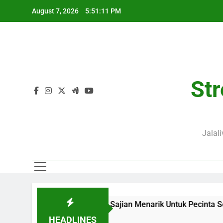
Skip
August 7, 2026
5:51:12 PM
to
content
Str
Jalal
live Menjadi Sajian Menarik Untuk Pecinta Sepak Bola Nasion
HEADLINES