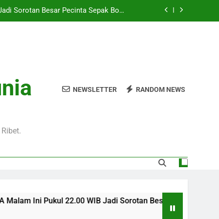
Jadi Sorotan Besar Pecinta Sepak Bola
Eropa di Jalalive
Hari Ini Pukul 01.30 WIB – Nikmati Aksi
tas Tanpa Ketinggalan Momen Penting
WIB Tersedia Melalui Streaming Jalalive
yang Stabil dan Jernih
Pukul 01.00 WIB Lengkap dengan Preview
unia
Pertandingan dan Fakta Menarik
NEWSLETTER
RANDOM NEWS
Jadi Sorotan Besar Pecinta Sepak Bola
Eropa di Jalalive
Hari Ini Pukul 01.30 WIB – Nikmati Aksi
tas Tanpa Ketinggalan Momen Penting
Ribet.
WIB Tersedia Melalui Streaming Jalalive
yang Stabil dan Jernih
 Ini Pukul 22.00 WIB Jadi Sorotan Besar Pecinta Sepak Bola E