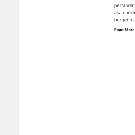
pertandin
akan ber
bergengsi
Read More