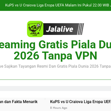
KuPS vs U Craiova Liga Eropa UEFA Malam Ini Pukul 22.00 WIB 
Jalalive Streaming Arsenal vs Real Betis Club Friendly Dini 
Pramusim Berkuali
Derby AC Milan vs Inter Milan Club Friendly Sore Ini Pukul 18.00 
Jalalive Streaming Monaco vs Getafe Club Friendly Dini Hari Ini 
eaming Gratis Piala D
KuPS vs U Craiova Liga Eropa UEFA Malam Ini Pukul 22.00 WIB 
2026 Tanpa VPN
Jalalive Streaming Arsenal vs Real Betis Club Friendly Dini 
Pramusim Berkuali
ive Sajikan Tayangan Resmi Dan Gratis Piala Dunia 2026 Tanpa 
Derby AC Milan vs Inter Milan Club Friendly Sore Ini Pukul 18.00 
 Fakta Menarik
KuPS vs U Craiova Liga Eropa UEFA Malam
8 Hours Ago