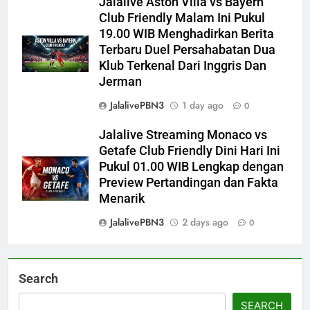
Jalalive Aston Villa vs Bayern
Club Friendly Malam Ini Pukul
19.00 WIB Menghadirkan Berita
Terbaru Duel Persahabatan Dua
Klub Terkenal Dari Inggris Dan
Jerman
JalalivePBN3
1 day ago
0
Jalalive Streaming Monaco vs
Getafe Club Friendly Dini Hari Ini
Pukul 01.00 WIB Lengkap dengan
Preview Pertandingan dan Fakta
Menarik
JalalivePBN3
2 days ago
0
Search
SEARCH