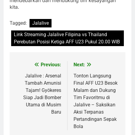
mendebarkan dan mendukung tim kesayangan
kita.
Tagged:
Jalalive
Link Streaming Jalalive Filipina vs Thailand
Perebutan Posisi Ketiga AFF U23 Pukul 20.00 WIB
Previous:
Next:
Post
navigation
Jalalive : Arsenal
Tonton Langsung
Tambah Amunisi
Final AFF U23 Besok
Tajam! Gyökeres
Malam dan Dukung
Siap Jadi Bomber
Tim Favoritmu di
Utama di Musim
Jalalive – Saksikan
Baru
Aksi Terpanas
Pertandingan Sepak
Bola