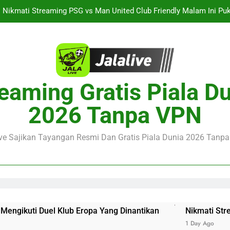
Nikmati Streaming PSG vs Man United Club Friendly Malam Ini Pu
Kemasan L
Streaming Singapura vs Indonesia Piala ASEAN Malam Ini Puku
Menar
Jalalive Aston Villa vs Bayern Club Friendly Malam Ini Pukul 19.0
Persahabatan Dua 
Streaming Jalalive Barcelona vs Nottingham Forest Club Friendly 
eaming Gratis Piala D
Pengalaman Mengi
Nikmati Streaming PSG vs Man United Club Friendly Malam Ini Pu
2026 Tanpa VPN
Kemasan L
Streaming Singapura vs Indonesia Piala ASEAN Malam Ini Puku
Menar
ive Sajikan Tayangan Resmi Dan Gratis Piala Dunia 2026 Tanpa 
Jalalive Aston Villa vs Bayern Club Friendly Malam Ini Pukul 19.0
Persahabatan Dua 
uti Duel Klub Eropa Yang Dinantikan
Nikmati Streaming
1 Day Ago