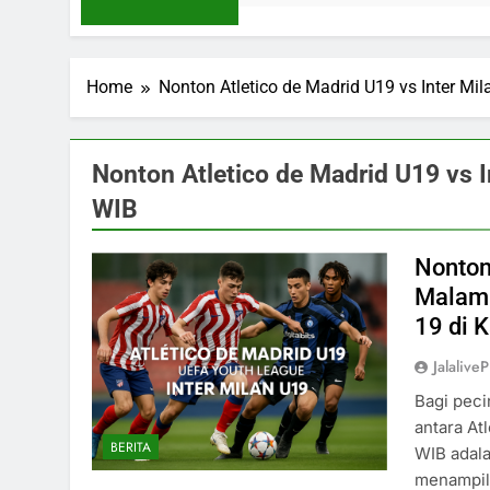
Home
Nonton Atletico de Madrid U19 vs Inter Mi
Nonton Atletico de Madrid U19 vs 
WIB
Nonton
Malam 
19 di 
Jalaliv
Bagi peci
antara At
BERITA
WIB adala
menampilk