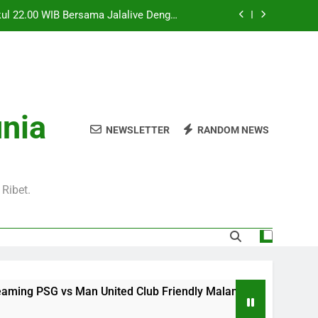
kul 22.00 WIB Bersama Jalalive Dengan
aga Pramusim Modern dan Menghibur
l 20.00 WIB di Jalalive Menjadi Sajian
ik Untuk Pecinta Sepak Bola Nasional
0 WIB Menghadirkan Berita Terbaru Duel
Klub Terkenal Dari Inggris Dan Jerman
Dini Hari Ini Pukul 02.00 WIB Membawa
unia
kuti Duel Klub Eropa Yang Dinantikan
NEWSLETTER
RANDOM NEWS
kul 22.00 WIB Bersama Jalalive Dengan
aga Pramusim Modern dan Menghibur
l 20.00 WIB di Jalalive Menjadi Sajian
ik Untuk Pecinta Sepak Bola Nasional
Ribet.
0 WIB Menghadirkan Berita Terbaru Duel
Klub Terkenal Dari Inggris Dan Jerman
 PSG vs Man United Club Friendly Malam Ini Pukul 22.00 WI