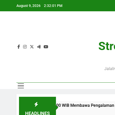
Skip
August 9, 2026
2:32:01 PM
to
content
Str
Jalal
dly Dini Hari Ini Pukul 02.00 WIB Membawa Pengalaman Mengik
HEADLINES