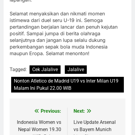
Selamat menyaksikan dan nikmati momen
istimewa dari duel seru U-19 ini. Semoga
pertandingan berjalan lancar dan penuh kejutan
positif. Sampai jumpa di berita olahraga
selanjutnya dan jangan lupa selalu dukung
perkembangan sepak bola muda Indonesia
maupun Eropa. Selamat menonton!
Tagged:
Cek Jalalive
Jalalive
Nonton Atletico de Madrid U19 vs Inter Milan U19
Malam Ini Pukul 22.00 WIB
Previous:
Next:
Post
navigation
Indonesia Women vs
Live Update Arsenal
Nepal Women 19.30
vs Bayern Munich