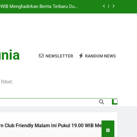
0 WIB Menghadirkan Berita Terbaru Duel
Klub Terkenal Dari Inggris Dan Jerman
Pukul 01.00 WIB Lengkap dengan Preview
Pertandingan dan Fakta Menarik
Jadi Sorotan Besar Pecinta Sepak Bola
Eropa di Jalalive
l 20.00 WIB di Jalalive Menjadi Sajian
unia
ik Untuk Pecinta Sepak Bola Nasional
NEWSLETTER
RANDOM NEWS
0 WIB Menghadirkan Berita Terbaru Duel
Klub Terkenal Dari Inggris Dan Jerman
Pukul 01.00 WIB Lengkap dengan Preview
Pertandingan dan Fakta Menarik
Ribet.
Jadi Sorotan Besar Pecinta Sepak Bola
Eropa di Jalalive
b Friendly Malam Ini Pukul 19.00 WIB Menghadirkan Berita Ter