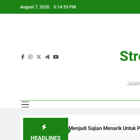
Skip
August 7, 2026
3:14:53 PM
to
content
Str
Jalal
 20.00 WIB di Jalalive Menjadi Sajian Menarik Untuk Pecinta
HEADLINES