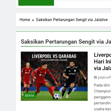
Home
Saksikan Pertarungan Sengit via Jalalive
Saksikan Pertarungan Sengit via Ja
Liverp
Hari I
via Jal
Jalaliv
Pada dini
Champions
BERITA
penggemar
pertandi
usaha ked