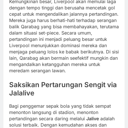
Kemungkinan besar, Liverpool akan memulai laga
dengan tempo tinggi dan berusaha mencetak gol
cepat untuk mengendalikan jalannya pertandingan.
Mereka juga harus berhati-hati terhadap serangan
balik Qarabag yang bisa membahayakan, terutama
dalam situasi set-piece. Secara umum,
pertandingan ini menjadi peluang besar untuk
Liverpool menunjukkan dominasi mereka dan
menjaga peluang lolos ke babak berikutnya. Di sisi
lain, Qarabag akan bermain seefektif mungkin dan
mengandalkan ketangguhan mereka untuk
meredam serangan lawan.
Saksikan Pertarungan Sengit via
Jalalive
Bagi penggemar sepak bola yang tidak sempat
menonton langsung di stadion, menonton
pertandingan secara daring melalui
Jalive
adalah
solusi terbaik. Dengan kemudahan akses dan