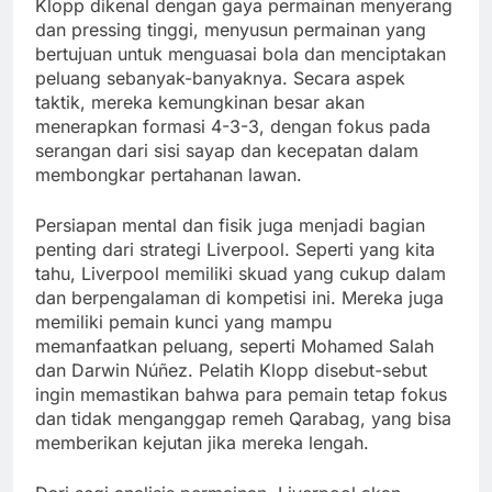
Klopp dikenal dengan gaya permainan menyerang
dan pressing tinggi, menyusun permainan yang
bertujuan untuk menguasai bola dan menciptakan
peluang sebanyak-banyaknya. Secara aspek
taktik, mereka kemungkinan besar akan
menerapkan formasi 4-3-3, dengan fokus pada
serangan dari sisi sayap dan kecepatan dalam
membongkar pertahanan lawan.
Persiapan mental dan fisik juga menjadi bagian
penting dari strategi Liverpool. Seperti yang kita
tahu, Liverpool memiliki skuad yang cukup dalam
dan berpengalaman di kompetisi ini. Mereka juga
memiliki pemain kunci yang mampu
memanfaatkan peluang, seperti Mohamed Salah
dan Darwin Núñez. Pelatih Klopp disebut-sebut
ingin memastikan bahwa para pemain tetap fokus
dan tidak menganggap remeh Qarabag, yang bisa
memberikan kejutan jika mereka lengah.