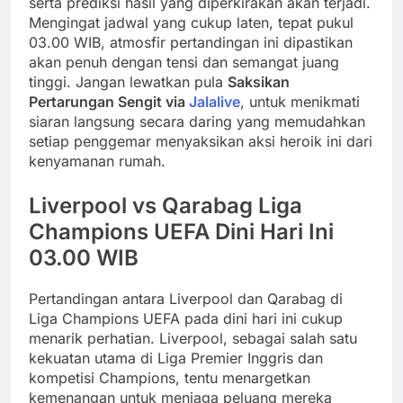
serta prediksi hasil yang diperkirakan akan terjadi.
Mengingat jadwal yang cukup laten, tepat pukul
03.00 WIB, atmosfir pertandingan ini dipastikan
akan penuh dengan tensi dan semangat juang
tinggi. Jangan lewatkan pula
Saksikan
Pertarungan Sengit via
Jalalive
, untuk menikmati
siaran langsung secara daring yang memudahkan
setiap penggemar menyaksikan aksi heroik ini dari
kenyamanan rumah.
Liverpool vs Qarabag Liga
Champions UEFA Dini Hari Ini
03.00 WIB
Pertandingan antara Liverpool dan Qarabag di
Liga Champions UEFA pada dini hari ini cukup
menarik perhatian. Liverpool, sebagai salah satu
kekuatan utama di Liga Premier Inggris dan
kompetisi Champions, tentu menargetkan
kemenangan untuk menjaga peluang mereka