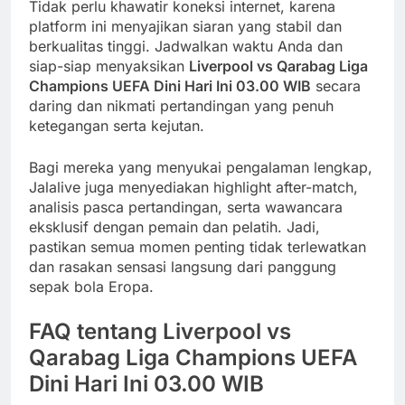
Tidak perlu khawatir koneksi internet, karena
platform ini menyajikan siaran yang stabil dan
berkualitas tinggi. Jadwalkan waktu Anda dan
siap-siap menyaksikan
Liverpool vs Qarabag Liga
Champions UEFA Dini Hari Ini 03.00 WIB
secara
daring dan nikmati pertandingan yang penuh
ketegangan serta kejutan.
Bagi mereka yang menyukai pengalaman lengkap,
Jalalive juga menyediakan highlight after-match,
analisis pasca pertandingan, serta wawancara
eksklusif dengan pemain dan pelatih. Jadi,
pastikan semua momen penting tidak terlewatkan
dan rasakan sensasi langsung dari panggung
sepak bola Eropa.
FAQ tentang Liverpool vs
Qarabag Liga Champions UEFA
Dini Hari Ini 03.00 WIB