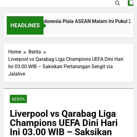
 Singapura vs Indonesia Piala ASEAN Malam Ini Pukul 20.00 WI
HEADLINES
Home
Berita
Liverpool vs Qarabag Liga Champions UEFA Dini Hari
Ini 03.00 WIB – Saksikan Pertarungan Sengit via
Jalalive
BERITA
Liverpool vs Qarabag Liga
Champions UEFA Dini Hari
Ini 03.00 WIB – Saksikan