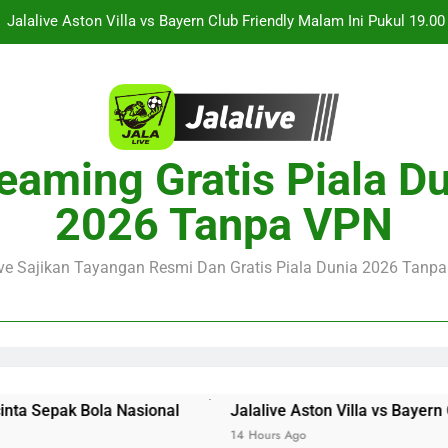
Persahabatan Dua 
Jalalive Streaming Monaco vs Getafe Club Friendly Dini Hari Ini 
KuPS vs U Craiova Liga Eropa UEFA Malam Ini Pukul 22.00 WIB 
Streaming Singapura vs Indonesia Piala ASEAN Malam Ini Puku
Menar
eaming Gratis Piala D
Jalalive Aston Villa vs Bayern Club Friendly Malam Ini Pukul 19.0
Persahabatan Dua 
Jalalive Streaming Monaco vs Getafe Club Friendly Dini Hari Ini 
2026 Tanpa VPN
KuPS vs U Craiova Liga Eropa UEFA Malam Ini Pukul 22.00 WIB 
ive Sajikan Tayangan Resmi Dan Gratis Piala Dunia 2026 Tanpa 
pak Bola Nasional
Jalalive Aston Villa vs Bayern Club 
14 Hours Ago