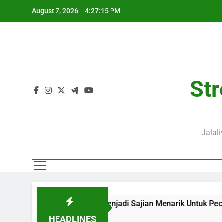
Skip
August 7, 2026
4:27:15 PM
to
content
Str
Jalal
.00 WIB di Jalalive Menjadi Sajian Menarik Untuk Pecinta Se
HEADLINES