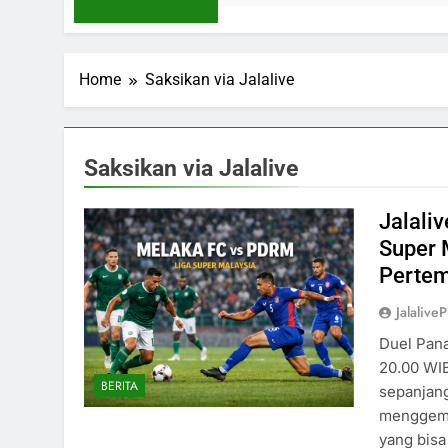
Home
Saksikan via Jalalive
Saksikan via Jalalive
Jalali
Super 
Pertem
Jalaliv
Duel Pan
20.00 WIB
BERITA
sepanjan
menggemb
yang bis