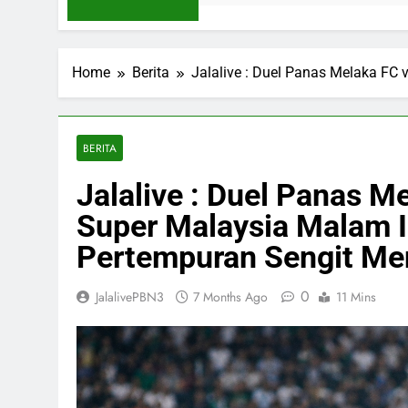
Home
Berita
Jalalive : Duel Panas Melaka FC
BERITA
Jalalive : Duel Panas M
Super Malaysia Malam 
Pertempuran Sengit Men
0
JalalivePBN3
7 Months Ago
11 Mins