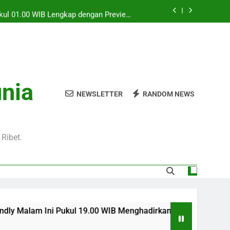
Pukul 01.00 WIB Lengkap dengan Preview
Pertandingan dan Fakta Menarik
Jadi Sorotan Besar Pecinta Sepak Bola
Eropa di Jalalive
l 20.00 WIB di Jalalive Menjadi Sajian
ik Untuk Pecinta Sepak Bola Nasional
0 WIB Menghadirkan Berita Terbaru Duel
unia
Klub Terkenal Dari Inggris Dan Jerman
NEWSLETTER
RANDOM NEWS
Pukul 01.00 WIB Lengkap dengan Preview
Pertandingan dan Fakta Menarik
Jadi Sorotan Besar Pecinta Sepak Bola
Eropa di Jalalive
Ribet.
Pukul 19.00 WIB Menghadirkan Berita Terbaru Duel Persahabata