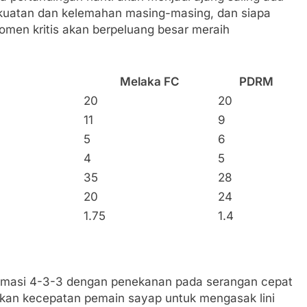
ekuatan dan kelemahan masing-masing, dan siapa
n kritis akan berpeluang besar meraih
Melaka FC
PDRM
20
20
11
9
5
6
4
5
35
28
20
24
1.75
1.4
ormasi 4-3-3 dengan penekanan pada serangan cepat
tkan kecepatan pemain sayap untuk mengasak lini