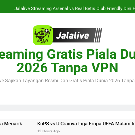
Jalalive Streaming Arsenal vs Real Betis Club Friendly Dini 
Pramusim Berkuali
Derby AC Milan vs Inter Milan Club Friendly Sore Ini Pukul 18.00 
Jalalive Streaming Monaco vs Getafe Club Friendly Dini Hari Ini 
KuPS vs U Craiova Liga Eropa UEFA Malam Ini Pukul 22.00 WIB 
eaming Gratis Piala D
Jalalive Streaming Arsenal vs Real Betis Club Friendly Dini 
2026 Tanpa VPN
Pramusim Berkuali
Derby AC Milan vs Inter Milan Club Friendly Sore Ini Pukul 18.00 
ive Sajikan Tayangan Resmi Dan Gratis Piala Dunia 2026 Tanpa 
KuPS vs U Craiova Liga Eropa UEFA Malam Ini Pukul 22.00 WIB 
15 Hours Ago