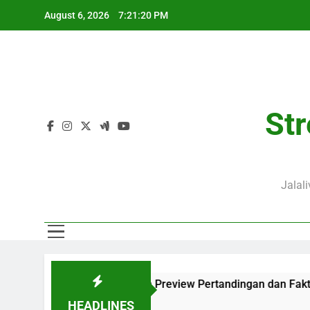
Skip
August 6, 2026
7:21:21 PM
to
content
Str
Jalal
Lengkap dengan Preview Pertandingan dan Fakta Menarik
HEADLINES