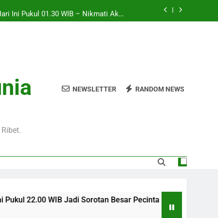
Hari Ini Pukul 01.30 WIB – Nikmati Aksi
tas Tanpa Ketinggalan Momen Penting
WIB Tersedia Melalui Streaming Jalalive
yang Stabil dan Jernih
Pukul 01.00 WIB Lengkap dengan Preview
Pertandingan dan Fakta Menarik
Jadi Sorotan Besar Pecinta Sepak Bola
unia
Eropa di Jalalive
NEWSLETTER
RANDOM NEWS
Hari Ini Pukul 01.30 WIB – Nikmati Aksi
tas Tanpa Ketinggalan Momen Penting
WIB Tersedia Melalui Streaming Jalalive
yang Stabil dan Jernih
Ribet.
Jadi Sorotan Besar Pecinta Sepak Bola Eropa di Jalalive