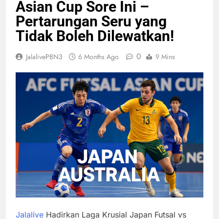
Asian Cup Sore Ini –
Pertarungan Seru yang
Tidak Boleh Dilewatkan!
0
JalalivePBN3
6 Months Ago
9 Mins
Jalalive
Hadirkan Laga Krusial Japan Futsal vs