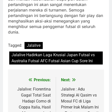
pertandingan ini akan sangat menentukan
perjalanan mereka di turnamen. Semoga
pertandingan ini berlangsung dengan fair play dan
menghasilkan aksi-aksi menegangkan yang
menghibur semua penggemar futsal di seluruh
dunia.
Tagged:
Jalalive
Jalalive Hadirkan Laga Krusial Japan Futsal vs
Australia Futsal AFC Futsal Asian Cup Sore Ini
Previous:
Next:
Post
navigation
Jalalive: Fiorentina
Jalalive : Adu
Gagal Total Saat
Strategi Al Qasim vs
Hadapi Como di
Mosul FC di Liga
Coppa Italia, Hasil
Primer Irak Malam Ini