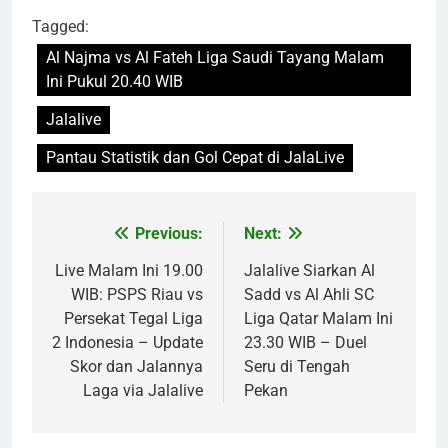
Tagged:
Al Najma vs Al Fateh Liga Saudi Tayang Malam
Ini Pukul 20.40 WIB
Jalalive
Pantau Statistik dan Gol Cepat di JalaLive
Previous:
Next:
Post
navigation
Live Malam Ini 19.00
Jalalive Siarkan Al
WIB: PSPS Riau vs
Sadd vs Al Ahli SC
Persekat Tegal Liga
Liga Qatar Malam Ini
2 Indonesia – Update
23.30 WIB – Duel
Skor dan Jalannya
Seru di Tengah
Laga via Jalalive
Pekan