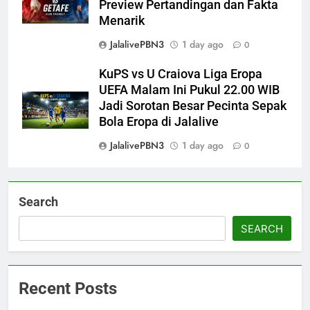
Preview Pertandingan dan Fakta
Menarik
JalalivePBN3
1 day ago
0
KuPS vs U Craiova Liga Eropa
UEFA Malam Ini Pukul 22.00 WIB
Jadi Sorotan Besar Pecinta Sepak
Bola Eropa di Jalalive
JalalivePBN3
1 day ago
0
Search
SEARCH
Recent Posts