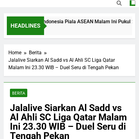
g Singapura vs Indonesia Piala ASEAN Malam Ini Pukul 20.00 W
HEADLINES
o
Home
Berita
Jalalive Siarkan Al Sadd vs Al Ahli SC Liga Qatar
Malam Ini 23.30 WIB – Duel Seru di Tengah Pekan
BERITA
Jalalive Siarkan Al Sadd vs
Al Ahli SC Liga Qatar Malam
Ini 23.30 WIB – Duel Seru di
Tengah Pekan