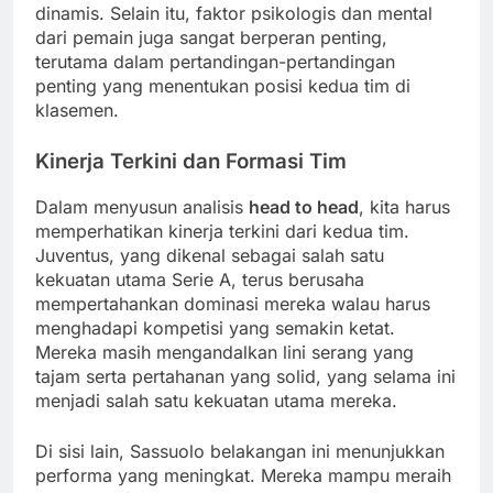
dinamis. Selain itu, faktor psikologis dan mental
dari pemain juga sangat berperan penting,
terutama dalam pertandingan-pertandingan
penting yang menentukan posisi kedua tim di
klasemen.
Kinerja Terkini dan Formasi Tim
Dalam menyusun analisis
head to head
, kita harus
memperhatikan kinerja terkini dari kedua tim.
Juventus, yang dikenal sebagai salah satu
kekuatan utama Serie A, terus berusaha
mempertahankan dominasi mereka walau harus
menghadapi kompetisi yang semakin ketat.
Mereka masih mengandalkan lini serang yang
tajam serta pertahanan yang solid, yang selama ini
menjadi salah satu kekuatan utama mereka.
Di sisi lain, Sassuolo belakangan ini menunjukkan
performa yang meningkat. Mereka mampu meraih