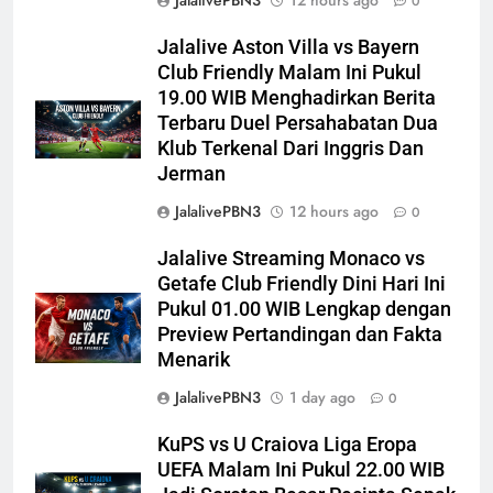
0
Jalalive Aston Villa vs Bayern
Club Friendly Malam Ini Pukul
19.00 WIB Menghadirkan Berita
Terbaru Duel Persahabatan Dua
Klub Terkenal Dari Inggris Dan
Jerman
JalalivePBN3
12 hours ago
0
Jalalive Streaming Monaco vs
Getafe Club Friendly Dini Hari Ini
Pukul 01.00 WIB Lengkap dengan
Preview Pertandingan dan Fakta
Menarik
JalalivePBN3
1 day ago
0
KuPS vs U Craiova Liga Eropa
UEFA Malam Ini Pukul 22.00 WIB