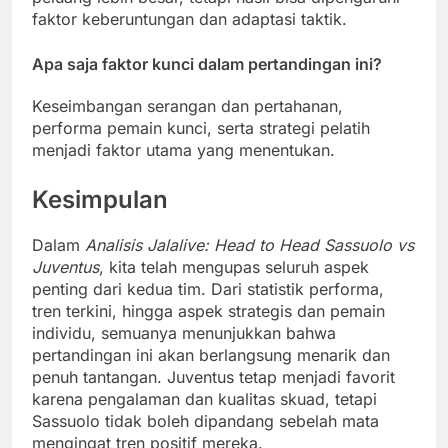
faktor keberuntungan dan adaptasi taktik.
Apa saja faktor kunci dalam pertandingan ini?
Keseimbangan serangan dan pertahanan,
performa pemain kunci, serta strategi pelatih
menjadi faktor utama yang menentukan.
Kesimpulan
Dalam
Analisis Jalalive: Head to Head Sassuolo vs
Juventus
, kita telah mengupas seluruh aspek
penting dari kedua tim. Dari statistik performa,
tren terkini, hingga aspek strategis dan pemain
individu, semuanya menunjukkan bahwa
pertandingan ini akan berlangsung menarik dan
penuh tantangan. Juventus tetap menjadi favorit
karena pengalaman dan kualitas skuad, tetapi
Sassuolo tidak boleh dipandang sebelah mata
mengingat tren positif mereka.