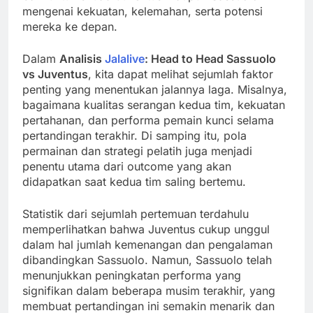
mengenai kekuatan, kelemahan, serta potensi
mereka ke depan.
Dalam
Analisis
Jalalive
: Head to Head Sassuolo
vs Juventus
, kita dapat melihat sejumlah faktor
penting yang menentukan jalannya laga. Misalnya,
bagaimana kualitas serangan kedua tim, kekuatan
pertahanan, dan performa pemain kunci selama
pertandingan terakhir. Di samping itu, pola
permainan dan strategi pelatih juga menjadi
penentu utama dari outcome yang akan
didapatkan saat kedua tim saling bertemu.
Statistik dari sejumlah pertemuan terdahulu
memperlihatkan bahwa Juventus cukup unggul
dalam hal jumlah kemenangan dan pengalaman
dibandingkan Sassuolo. Namun, Sassuolo telah
menunjukkan peningkatan performa yang
signifikan dalam beberapa musim terakhir, yang
membuat pertandingan ini semakin menarik dan