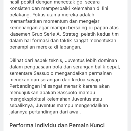
hasil positif dengan mencetak gol secara
konsisten dan memperbaiki kelemahan di lini
belakang. Fokus utama mereka adalah
memanfaatkan momentum dan mengejar
kemenangan agar mampu bersaing di papan atas
klasemen Grup Serie A. Strategi pelatih kedua tim
dalam hal formasi dan taktik sangat menentukan
penampilan mereka di lapangan.
Dilihat dari aspek teknis, Juventus lebih dominan
dalam penguasaan bola dan serangan balik cepat,
sementara Sassuolo mengandalkan permainan
menekan dan serangan dari kedua sayap.
Perbandingan ini sangat menarik karena akan
menunjukkan apakah Sassuolo mampu
mengeksploitasi kelemahan Juventus atau
sebaliknya, Juventus mampu mengendalikan
jalannya pertandingan dari awal.
Performa Individu dan Pemain Kunci