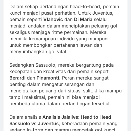
Dalam setiap pertandingan head-to-head, pemain
kunci menjadi pusat perhatian. Untuk Juventus,
pemain seperti
Vlahović
dan
Di Maria
selalu
menjadi andalan dalam menciptakan peluang gol
sekaligus menjaga ritme permainan. Mereka
memiliki kemampuan individu yang mumpuni
untuk membongkar pertahanan lawan dan
menyumbangkan gol vital.
Sedangkan Sassuolo, mereka bergantung pada
kecepatan dan kreativitas dari pemain seperti
Berardi
dan
Pinamonti
. Peran mereka sangat
penting dalam mengatur serangan dan
menciptakan peluang dari situasi sulit. Jika mampu
tampil maksimal, pemain ini bisa menjadi
pembeda utama dalam pertandingan tersebut.
Dalam analisis
Analisis Jalalive: Head to Head
Sassuolo vs Juventus
, keberadaan pemain yang
sedang in-form dan mampu mencetak gol kunci