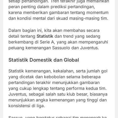
setiap pertandingan. Tren terakhir juga memainkan
peran penting dalam prediksi pertandingan,
karena memberikan gambaran tentang momentum
dan kondisi mental dari skuad masing-masing tim.
Dalam bagian ini, kita akan membahas secara
detail tentang
Statistik
dan trend yang sedang
berkembang di Serie A, yang akan mempengaruhi
peluang kemenangan Sassuolo dan Juventus.
Statistik Domestik dan Global
Statistik kemenangan, kekalahan, serta jumlah gol
yang dicetak dan kebobolan selama beberapa
pertandingan terakhir menunjukkan gambaran
yang cukup lengkap tentang performa kedua tim.
Juventus, sebagai salah satu klub besar, biasanya
menunjukkan angka kemenangan yang tinggi dan
konsistensi di liga.
Sassuo, yang berstatus sebagai tim menengah ke