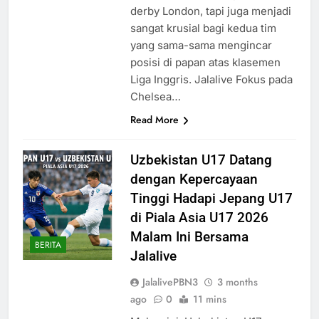
derby London, tapi juga menjadi
sangat krusial bagi kedua tim
yang sama-sama mengincar
posisi di papan atas klasemen
Liga Inggris. Jalalive Fokus pada
Chelsea…
Read More
Uzbekistan U17 Datang
dengan Kepercayaan
Tinggi Hadapi Jepang U17
di Piala Asia U17 2026
Malam Ini Bersama
BERITA
Jalalive
JalalivePBN3
3 months
ago
0
11 mins