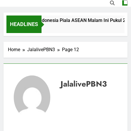
 Singapura vs Indonesia Piala ASEAN Malam Ini Pukul 20.00 W
HEADLINES
Home
JalalivePBN3
Page 12
JalalivePBN3