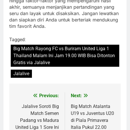
hingga faktor-faktor yang mempengaruhi hasil
akhir, semuanya menjanjikan pertandingan yang
seru dan layak untuk disaksikan. Jangan lewatkan
dan siapkan diri Anda untuk berteriak mendukung
tim favorit Anda.
Tagged:
Big Match Rayong FC vs Buriram United Liga 1
Thailand Malam Ini Jam 19.00 WIB Bisa Ditonton
Gratis via Jalalive
Jalalive
Previous:
Next:
Post
navigation
Jalalive Soroti Big
Big Match Atalanta
Match Semen
U19 vs Juventus U20
Padang vs Madura
di Piala Primavera
United Liga 1 Sore Ini
Italia Pukul 22.00