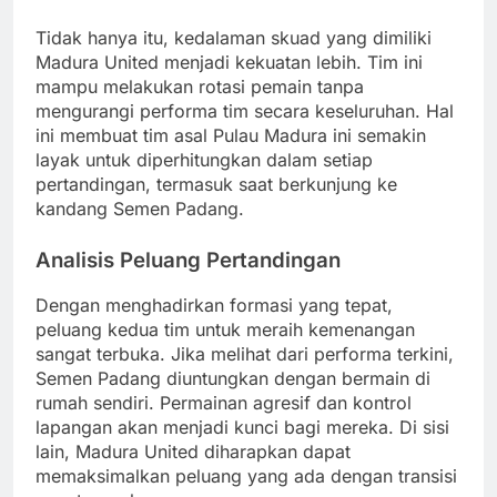
Tidak hanya itu, kedalaman skuad yang dimiliki
Madura United menjadi kekuatan lebih. Tim ini
mampu melakukan rotasi pemain tanpa
mengurangi performa tim secara keseluruhan. Hal
ini membuat tim asal Pulau Madura ini semakin
layak untuk diperhitungkan dalam setiap
pertandingan, termasuk saat berkunjung ke
kandang Semen Padang.
Analisis Peluang Pertandingan
Dengan menghadirkan formasi yang tepat,
peluang kedua tim untuk meraih kemenangan
sangat terbuka. Jika melihat dari performa terkini,
Semen Padang diuntungkan dengan bermain di
rumah sendiri. Permainan agresif dan kontrol
lapangan akan menjadi kunci bagi mereka. Di sisi
lain, Madura United diharapkan dapat
memaksimalkan peluang yang ada dengan transisi