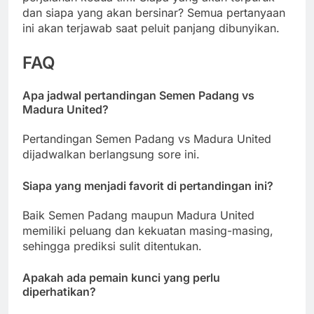
dan siapa yang akan bersinar? Semua pertanyaan
ini akan terjawab saat peluit panjang dibunyikan.
FAQ
Apa jadwal pertandingan Semen Padang vs
Madura United?
Pertandingan Semen Padang vs Madura United
dijadwalkan berlangsung sore ini.
Siapa yang menjadi favorit di pertandingan ini?
Baik Semen Padang maupun Madura United
memiliki peluang dan kekuatan masing-masing,
sehingga prediksi sulit ditentukan.
Apakah ada pemain kunci yang perlu
diperhatikan?