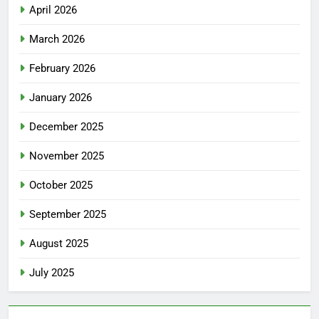
April 2026
March 2026
February 2026
January 2026
December 2025
November 2025
October 2025
September 2025
August 2025
July 2025