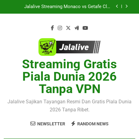
Skip
Terbaru Duel Persahabatan Dua Klub Terkenal
Jalalive Streaming Monaco vs Getafe Club
Dari Inggris Dan Jerman
to
Friendly Dini Hari Ini Pukul 01.00 WIB Lengkap
dengan Preview Pertandingan dan Fakta Menarik
content
KuPS vs U Craiova Liga Eropa UEFA Malam Ini
Pukul 22.00 WIB Jadi Sorotan Besar Pecinta
Sepak Bola Eropa di Jalalive
Streaming Singapura vs Indonesia Piala ASEAN
Malam Ini Pukul 20.00 WIB di Jalalive Menjadi
Sajian Menarik Untuk Pecinta Sepak Bola
Jalalive Aston Villa vs Bayern Club Friendly
Nasional
Malam Ini Pukul 19.00 WIB Menghadirkan Berita
Terbaru Duel Persahabatan Dua Klub Terkenal
Streaming Gratis
Jalalive Streaming Monaco vs Getafe Club
Dari Inggris Dan Jerman
Friendly Dini Hari Ini Pukul 01.00 WIB Lengkap
dengan Preview Pertandingan dan Fakta Menarik
Piala Dunia 2026
KuPS vs U Craiova Liga Eropa UEFA Malam Ini
Pukul 22.00 WIB Jadi Sorotan Besar Pecinta
Tanpa VPN
Sepak Bola Eropa di Jalalive
Jalalive Sajikan Tayangan Resmi Dan Gratis Piala Dunia
2026 Tanpa Ribet.
NEWSLETTER
RANDOM NEWS