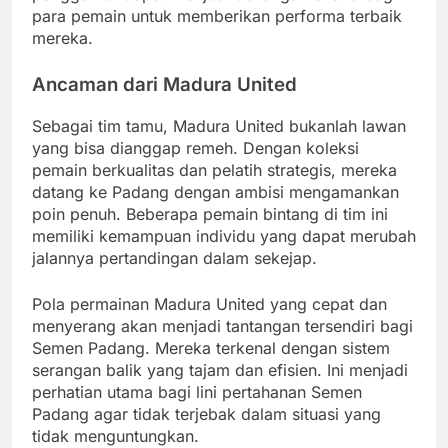
para pemain untuk memberikan performa terbaik
mereka.
Ancaman dari Madura United
Sebagai tim tamu, Madura United bukanlah lawan
yang bisa dianggap remeh. Dengan koleksi
pemain berkualitas dan pelatih strategis, mereka
datang ke Padang dengan ambisi mengamankan
poin penuh. Beberapa pemain bintang di tim ini
memiliki kemampuan individu yang dapat merubah
jalannya pertandingan dalam sekejap.
Pola permainan Madura United yang cepat dan
menyerang akan menjadi tantangan tersendiri bagi
Semen Padang. Mereka terkenal dengan sistem
serangan balik yang tajam dan efisien. Ini menjadi
perhatian utama bagi lini pertahanan Semen
Padang agar tidak terjebak dalam situasi yang
tidak menguntungkan.