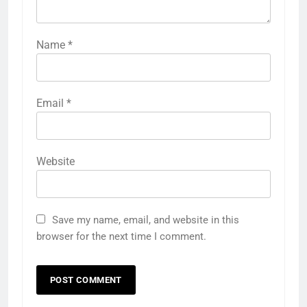
Name
*
Email
*
Website
Save my name, email, and website in this
browser for the next time I comment.