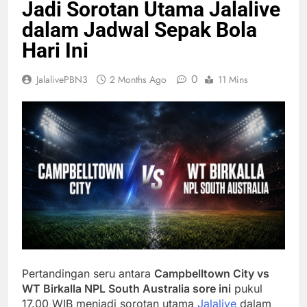
Jadi Sorotan Utama Jalalive
dalam Jadwal Sepak Bola
Hari Ini
0
JalalivePBN3
2 Months Ago
11 Mins
Pertandingan seru antara
Campbelltown City vs
WT Birkalla NPL South Australia sore ini
pukul
17.00 WIB menjadi sorotan utama
Jalalive
dalam