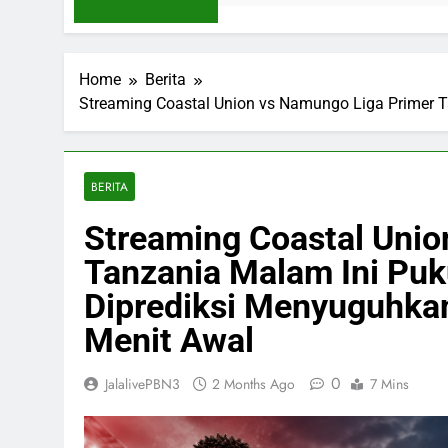
Home
Berita
Streaming Coastal Union vs Namungo Liga Primer Ta
BERITA
Streaming Coastal Unio
Tanzania Malam Ini Puku
Diprediksi Menyuguhkan
Menit Awal
0
JalalivePBN3
2 Months Ago
7 Mins