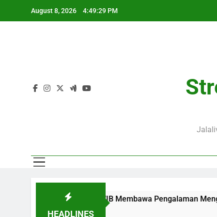
Skip
August 8, 2026
4:49:30 PM
to
content
Str
Jalal
Ini Pukul 02.00 WIB Membawa Pengalaman Mengikuti Duel Klub 
HEADLINES