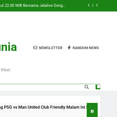
l 20.00 WIB di Jalalive Menjadi Sajian
ik Untuk Pecinta Sepak Bola Nasional
0 WIB Menghadirkan Berita Terbaru Duel
Klub Terkenal Dari Inggris Dan Jerman
Dini Hari Ini Pukul 02.00 WIB Membawa
kuti Duel Klub Eropa Yang Dinantikan
kul 22.00 WIB Bersama Jalalive Dengan
unia
aga Pramusim Modern dan Menghibur
NEWSLETTER
RANDOM NEWS
l 20.00 WIB di Jalalive Menjadi Sajian
ik Untuk Pecinta Sepak Bola Nasional
0 WIB Menghadirkan Berita Terbaru Duel
Klub Terkenal Dari Inggris Dan Jerman
Ribet.
ited Club Friendly Malam Ini Pukul 22.00 WIB Bersama Jal