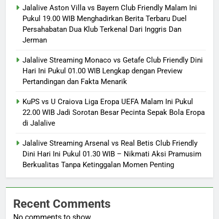
Jalalive Aston Villa vs Bayern Club Friendly Malam Ini
Pukul 19.00 WIB Menghadirkan Berita Terbaru Duel
Persahabatan Dua Klub Terkenal Dari Inggris Dan
Jerman
Jalalive Streaming Monaco vs Getafe Club Friendly Dini
Hari Ini Pukul 01.00 WIB Lengkap dengan Preview
Pertandingan dan Fakta Menarik
KuPS vs U Craiova Liga Eropa UEFA Malam Ini Pukul
22.00 WIB Jadi Sorotan Besar Pecinta Sepak Bola Eropa
di Jalalive
Jalalive Streaming Arsenal vs Real Betis Club Friendly
Dini Hari Ini Pukul 01.30 WIB – Nikmati Aksi Pramusim
Berkualitas Tanpa Ketinggalan Momen Penting
Recent Comments
No comments to show.