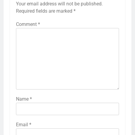
Your email address will not be published.
Required fields are marked
*
Comment
*
Name
*
Email
*