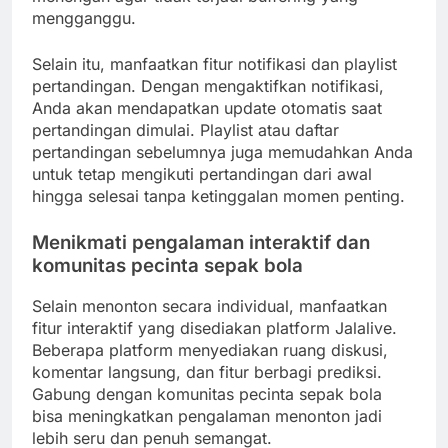
mengganggu.
Selain itu, manfaatkan fitur notifikasi dan playlist
pertandingan. Dengan mengaktifkan notifikasi,
Anda akan mendapatkan update otomatis saat
pertandingan dimulai. Playlist atau daftar
pertandingan sebelumnya juga memudahkan Anda
untuk tetap mengikuti pertandingan dari awal
hingga selesai tanpa ketinggalan momen penting.
Menikmati pengalaman interaktif dan
komunitas pecinta sepak bola
Selain menonton secara individual, manfaatkan
fitur interaktif yang disediakan platform Jalalive.
Beberapa platform menyediakan ruang diskusi,
komentar langsung, dan fitur berbagi prediksi.
Gabung dengan komunitas pecinta sepak bola
bisa meningkatkan pengalaman menonton jadi
lebih seru dan penuh semangat.