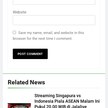
Website
Save my name, email, and website in this
browser for the next time I comment.
Related News
Streaming Singapura vs
Indonesia Piala ASEAN Malam Ini
Pukul 20.00 WIB di Jalalive