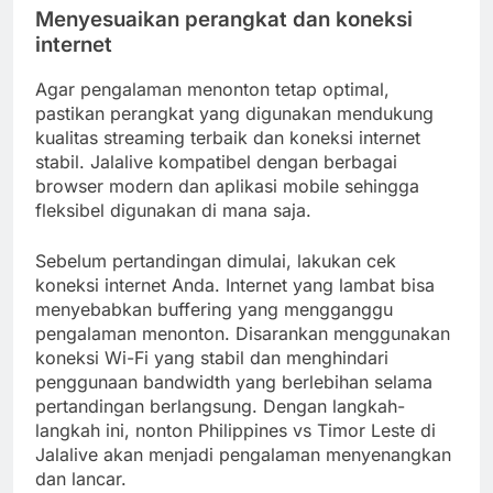
Menyesuaikan perangkat dan koneksi
internet
Agar pengalaman menonton tetap optimal,
pastikan perangkat yang digunakan mendukung
kualitas streaming terbaik dan koneksi internet
stabil. Jalalive kompatibel dengan berbagai
browser modern dan aplikasi mobile sehingga
fleksibel digunakan di mana saja.
Sebelum pertandingan dimulai, lakukan cek
koneksi internet Anda. Internet yang lambat bisa
menyebabkan buffering yang mengganggu
pengalaman menonton. Disarankan menggunakan
koneksi Wi-Fi yang stabil dan menghindari
penggunaan bandwidth yang berlebihan selama
pertandingan berlangsung. Dengan langkah-
langkah ini, nonton Philippines vs Timor Leste di
Jalalive akan menjadi pengalaman menyenangkan
dan lancar.