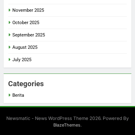
November 2025
October 2025
September 2025
August 2025
July 2025
Categories
Berita
Newsmatic - News WordPress Theme 2026. Powered By
.
BlazeThemes