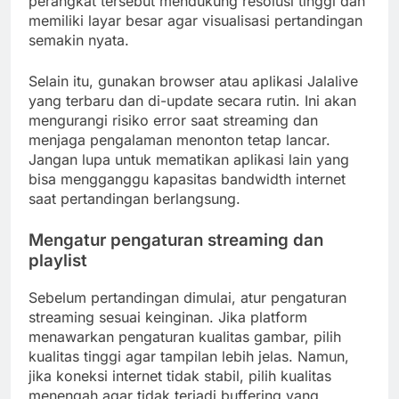
perangkat tersebut mendukung resolusi tinggi dan
memiliki layar besar agar visualisasi pertandingan
semakin nyata.
Selain itu, gunakan browser atau aplikasi Jalalive
yang terbaru dan di-update secara rutin. Ini akan
mengurangi risiko error saat streaming dan
menjaga pengalaman menonton tetap lancar.
Jangan lupa untuk mematikan aplikasi lain yang
bisa mengganggu kapasitas bandwidth internet
saat pertandingan berlangsung.
Mengatur pengaturan streaming dan
playlist
Sebelum pertandingan dimulai, atur pengaturan
streaming sesuai keinginan. Jika platform
menawarkan pengaturan kualitas gambar, pilih
kualitas tinggi agar tampilan lebih jelas. Namun,
jika koneksi internet tidak stabil, pilih kualitas
menengah agar tidak terjadi buffering yang