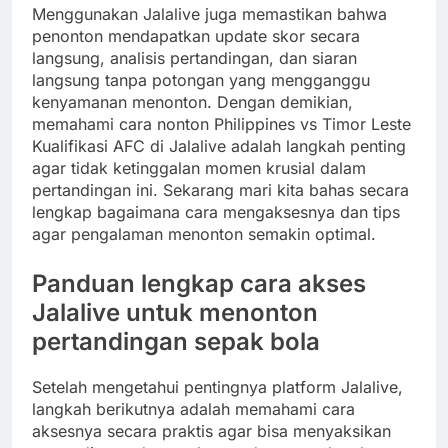
Menggunakan Jalalive juga memastikan bahwa
penonton mendapatkan update skor secara
langsung, analisis pertandingan, dan siaran
langsung tanpa potongan yang mengganggu
kenyamanan menonton. Dengan demikian,
memahami cara nonton Philippines vs Timor Leste
Kualifikasi AFC di Jalalive adalah langkah penting
agar tidak ketinggalan momen krusial dalam
pertandingan ini. Sekarang mari kita bahas secara
lengkap bagaimana cara mengaksesnya dan tips
agar pengalaman menonton semakin optimal.
Panduan lengkap cara akses
Jalalive untuk menonton
pertandingan sepak bola
Setelah mengetahui pentingnya platform Jalalive,
langkah berikutnya adalah memahami cara
aksesnya secara praktis agar bisa menyaksikan