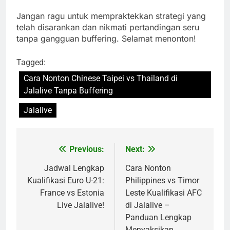
Jangan ragu untuk mempraktekkan strategi yang
telah disarankan dan nikmati pertandingan seru
tanpa gangguan buffering. Selamat menonton!
Tagged:
Cara Nonton Chinese Taipei vs Thailand di
Jalalive Tanpa Buffering
Jalalive
Previous:
Next:
Post
navigation
Jadwal Lengkap
Cara Nonton
Kualifikasi Euro U-21:
Philippines vs Timor
France vs Estonia
Leste Kualifikasi AFC
Live Jalalive!
di Jalalive –
Panduan Lengkap
Menyaksikan