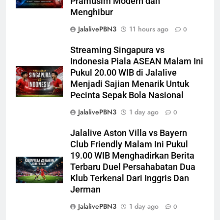
Pramusim Modern dan
Menghibur
JalalivePBN3
11 hours ago
0
Streaming Singapura vs
Indonesia Piala ASEAN Malam Ini
Pukul 20.00 WIB di Jalalive
Menjadi Sajian Menarik Untuk
Pecinta Sepak Bola Nasional
JalalivePBN3
1 day ago
0
Jalalive Aston Villa vs Bayern
Club Friendly Malam Ini Pukul
19.00 WIB Menghadirkan Berita
Terbaru Duel Persahabatan Dua
Klub Terkenal Dari Inggris Dan
Jerman
JalalivePBN3
1 day ago
0