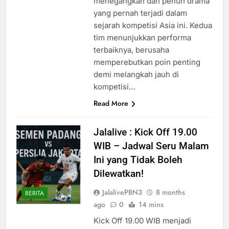
menegangkan dan penuh drama
yang pernah terjadi dalam
sejarah kompetisi Asia ini. Kedua
tim menunjukkan performa
terbaiknya, berusaha
memperebutkan poin penting
demi melangkah jauh di
kompetisi…
Read More
Jalalive : Kick Off 19.00
WIB – Jadwal Seru Malam
Ini yang Tidak Boleh
Dilewatkan!
JalalivePBN3
8 months
BERITA
ago
0
14 mins
Kick Off 19.00 WIB menjadi