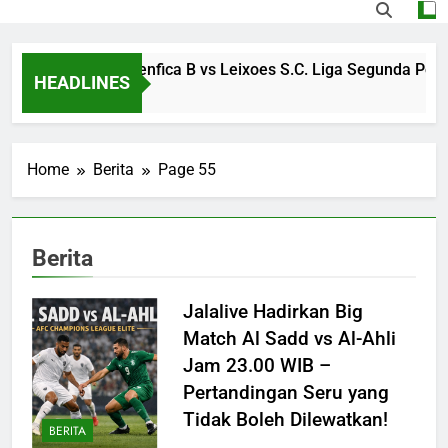
Streaming S.L. Benfica B vs Leixoes S.C. Liga Segunda Portuga
HEADLINES
go
Home
Berita
Page 55
Berita
Jalalive Hadirkan Big
Match Al Sadd vs Al-Ahli
Jam 23.00 WIB –
Pertandingan Seru yang
Tidak Boleh Dilewatkan!
BERITA