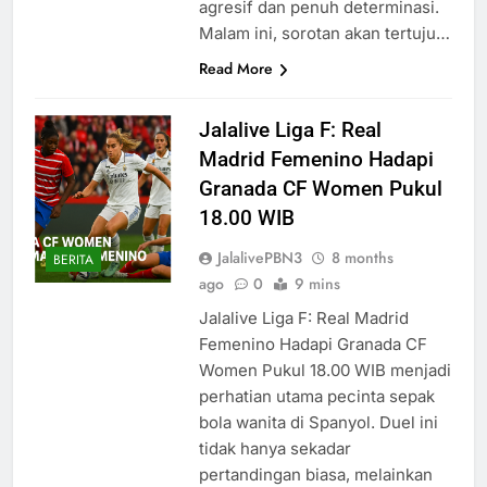
agresif dan penuh determinasi.
Malam ini, sorotan akan tertuju…
Read More
Jalalive Liga F: Real
Madrid Femenino Hadapi
Granada CF Women Pukul
18.00 WIB
JalalivePBN3
8 months
BERITA
ago
0
9 mins
Jalalive Liga F: Real Madrid
Femenino Hadapi Granada CF
Women Pukul 18.00 WIB menjadi
perhatian utama pecinta sepak
bola wanita di Spanyol. Duel ini
tidak hanya sekadar
pertandingan biasa, melainkan