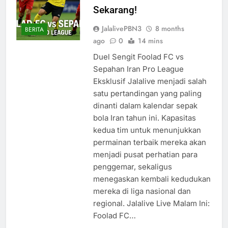
Sekarang!
JalalivePBN3
8 months
BERITA
ago
0
14 mins
Duel Sengit Foolad FC vs
Sepahan Iran Pro League
Eksklusif Jalalive menjadi salah
satu pertandingan yang paling
dinanti dalam kalendar sepak
bola Iran tahun ini. Kapasitas
kedua tim untuk menunjukkan
permainan terbaik mereka akan
menjadi pusat perhatian para
penggemar, sekaligus
menegaskan kembali kedudukan
mereka di liga nasional dan
regional. Jalalive Live Malam Ini:
Foolad FC…