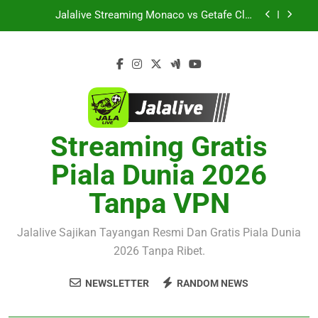
Skip
Terbaru Duel Persahabatan Dua Klub Terkenal
Jalalive Streaming Monaco vs Getafe Club
Dari Inggris Dan Jerman
to
Friendly Dini Hari Ini Pukul 01.00 WIB Lengkap
dengan Preview Pertandingan dan Fakta Menarik
content
KuPS vs U Craiova Liga Eropa UEFA Malam Ini
Pukul 22.00 WIB Jadi Sorotan Besar Pecinta
Sepak Bola Eropa di Jalalive
Streaming Singapura vs Indonesia Piala ASEAN
Malam Ini Pukul 20.00 WIB di Jalalive Menjadi
Sajian Menarik Untuk Pecinta Sepak Bola
Jalalive Aston Villa vs Bayern Club Friendly
Nasional
Malam Ini Pukul 19.00 WIB Menghadirkan Berita
Terbaru Duel Persahabatan Dua Klub Terkenal
Streaming Gratis
Jalalive Streaming Monaco vs Getafe Club
Dari Inggris Dan Jerman
Friendly Dini Hari Ini Pukul 01.00 WIB Lengkap
dengan Preview Pertandingan dan Fakta Menarik
Piala Dunia 2026
KuPS vs U Craiova Liga Eropa UEFA Malam Ini
Pukul 22.00 WIB Jadi Sorotan Besar Pecinta
Tanpa VPN
Sepak Bola Eropa di Jalalive
Jalalive Sajikan Tayangan Resmi Dan Gratis Piala Dunia
2026 Tanpa Ribet.
NEWSLETTER
RANDOM NEWS