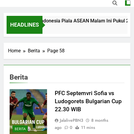
g Singapura vs Indonesia Piala ASEAN Malam Ini Pukul 20.00 W
HEADLINES
o
Home
Berita
Page 58
Berita
PFC Septemvri Sofia vs
Ludogorets Bulgarian Cup
22.30 WIB
JalalivePBN3
8 months
ago
0
11 mins
BERITA