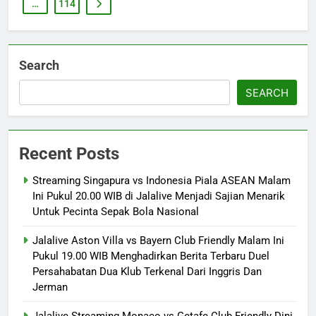
…
114
Search
SEARCH
Recent Posts
Streaming Singapura vs Indonesia Piala ASEAN Malam
Ini Pukul 20.00 WIB di Jalalive Menjadi Sajian Menarik
Untuk Pecinta Sepak Bola Nasional
Jalalive Aston Villa vs Bayern Club Friendly Malam Ini
Pukul 19.00 WIB Menghadirkan Berita Terbaru Duel
Persahabatan Dua Klub Terkenal Dari Inggris Dan
Jerman