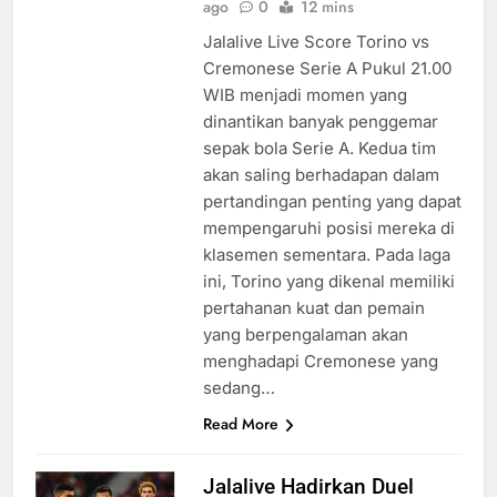
ago
0
12 mins
Jalalive Live Score Torino vs
Cremonese Serie A Pukul 21.00
WIB menjadi momen yang
dinantikan banyak penggemar
sepak bola Serie A. Kedua tim
akan saling berhadapan dalam
pertandingan penting yang dapat
mempengaruhi posisi mereka di
klasemen sementara. Pada laga
ini, Torino yang dikenal memiliki
pertahanan kuat dan pemain
yang berpengalaman akan
menghadapi Cremonese yang
sedang…
Read More
Jalalive Hadirkan Duel