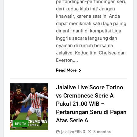
pertandingan-pertandingan seru
dari kedua klub ini? Jangan
khawatir, karena saat ini Anda
dapat menikmati satu laga paling
dinanti-nanti di kompetisi Liga
Inggris secara langsung dan
nyaman di rumah bersama
Jalalive. Kedua tim, Chelsea dan
Everton,…
Read More
Jalalive Live Score Torino
vs Cremonese Serie A
Pukul 21.00 WIB –
Pertarungan Seru di Papan
Atas Serie A
BERITA
JalalivePBN3
8 months