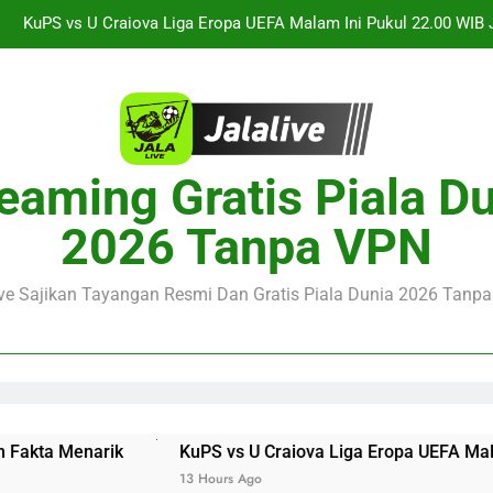
Jalalive Streaming Arsenal vs Real Betis Club Friendly Dini 
Pramusim Berkuali
Derby AC Milan vs Inter Milan Club Friendly Sore Ini Pukul 18.00 
Jalalive Streaming Monaco vs Getafe Club Friendly Dini Hari Ini 
KuPS vs U Craiova Liga Eropa UEFA Malam Ini Pukul 22.00 WIB 
eaming Gratis Piala D
Jalalive Streaming Arsenal vs Real Betis Club Friendly Dini 
2026 Tanpa VPN
Pramusim Berkuali
Derby AC Milan vs Inter Milan Club Friendly Sore Ini Pukul 18.00 
ive Sajikan Tayangan Resmi Dan Gratis Piala Dunia 2026 Tanpa 
KuPS vs U Craiova Liga Eropa UEFA Malam Ini Pukul 22.0
13 Hours Ago