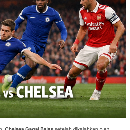
ao,
Chelsea Gagal Balas
setelah dikalahkan oleh