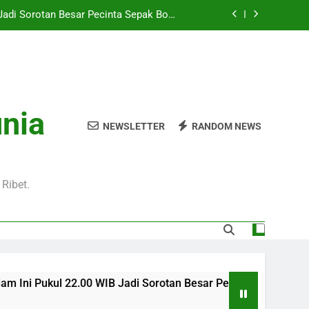
Hari Ini Pukul 01.30 WIB – Nikmati Aksi
tas Tanpa Ketinggalan Momen Penting
WIB Tersedia Melalui Streaming Jalalive
yang Stabil dan Jernih
Pukul 01.00 WIB Lengkap dengan Preview
Pertandingan dan Fakta Menarik
Jadi Sorotan Besar Pecinta Sepak Bola
unia
Eropa di Jalalive
NEWSLETTER
RANDOM NEWS
Hari Ini Pukul 01.30 WIB – Nikmati Aksi
tas Tanpa Ketinggalan Momen Penting
WIB Tersedia Melalui Streaming Jalalive
yang Stabil dan Jernih
Ribet.
0 WIB Jadi Sorotan Besar Pecinta Sepak Bola Eropa di Jalaliv