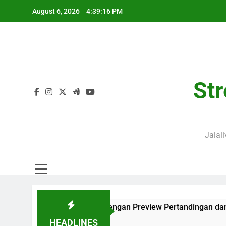
Skip
August 6, 2026
4:39:17 PM
to
content
Str
Jalal
 WIB Lengkap dengan Preview Pertandingan dan Fakta Menarik
HEADLINES